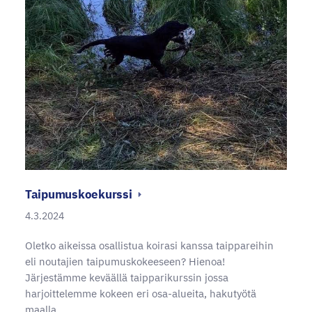
Taipumuskoekurssi
4.3.2024
Oletko aikeissa osallistua koirasi kanssa taippareihin
eli noutajien taipumuskokeeseen? Hienoa!
Järjestämme keväällä taipparikurssin jossa
harjoittelemme kokeen eri osa-alueita, hakutyötä
maalla,…