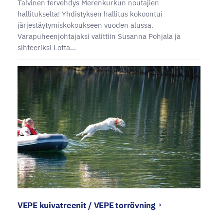
Talvinen tervehdys Merenkurkun noutajien
hallitukselta! Yhdistyksen hallitus kokoontui
järjestäytymiskokoukseen vuoden alussa.
Varapuheenjohtajaksi valittiin Susanna Pohjala ja
sihteeriksi Lotta…
VEPE kuivatreenit / VEPE torrövning