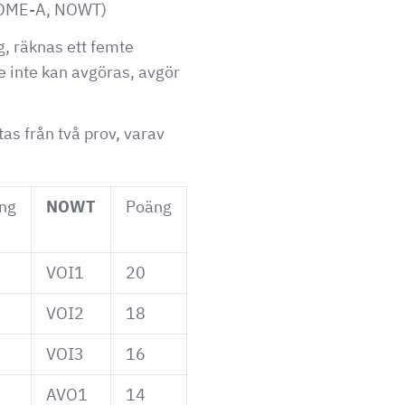
 NOME-A, NOWT)
, räknas ett femte
e inte kan avgöras, avgör
s från två prov, varav
ng
NOWT
Poäng
VOI1
20
VOI2
18
VOI3
16
AVO1
14