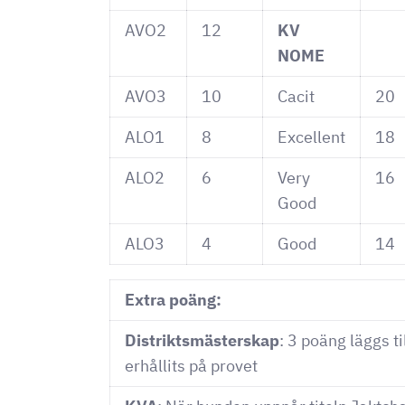
AVO2
12
KV
NOME
AVO3
10
Cacit
20
ALO1
8
Excellent
18
ALO2
6
Very
16
Good
ALO3
4
Good
14
Extra poäng:
Distriktsmästerskap
: 3 poäng läggs t
erhållits på provet