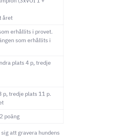
hampion (3xVOI 1 +
t året
som erhållits i provet.
oängen som erhållits i
andra plats 4 p, tredje
3 p, tredje plats 11 p.
et
12 poäng
 sig att gravera hundens