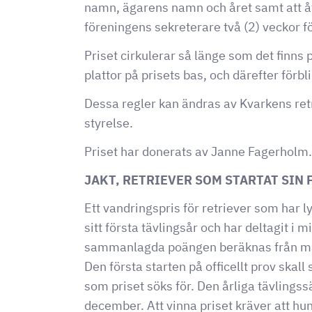
namn, ägarens namn och året samt att åt
föreningens sekreterare två (2) veckor 
Priset cirkulerar så länge som det finns 
plattor på prisets bas, och därefter förbl
Dessa regler kan ändras av Kvarkens ret
styrelse.
Priset har donerats av Janne Fagerholm.
JAKT, RETRIEVER SOM STARTAT SIN
Ett vandringspris för retriever som har l
sitt första tävlingsår och har deltagit i m
sammanlagda poängen beräknas från maxi
Den första starten på officellt prov skal
som priset söks för. Den årliga tävlingss
december. Att vinna priset kräver att hu