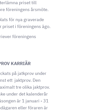
erlämna priset till
före föreningens årsmöte.
plats för nya graverade
ir priset i föreningens ägo.
riever föreningens
 PROV KARRIÄR
yckats på jatkprov under
inst ett jaktprov. Den
malt tre olika jaktprov.
l ske under det kalenderår
äsongen är 1 januari - 31
ndägaren eller föraren är