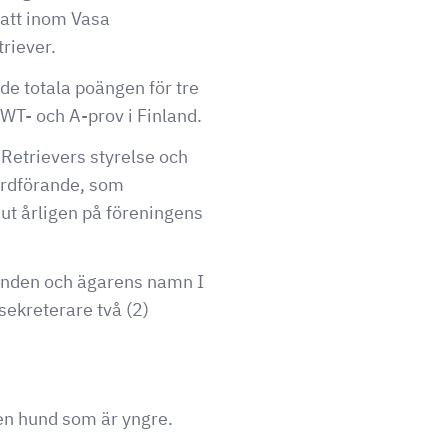
satt inom Vasa
riever.
de totala poängen för tre
WT- och A-prov i Finland.
 Retrievers styrelse och
 ordförande, som
 ut årligen på föreningens
hunden och ägarens namn I
 sekreterare två (2)
den hund som är yngre.