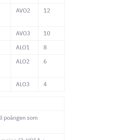
AVO2
12
AVO3
10
ALO1
8
ALO2
6
ALO3
4
ill poängen som