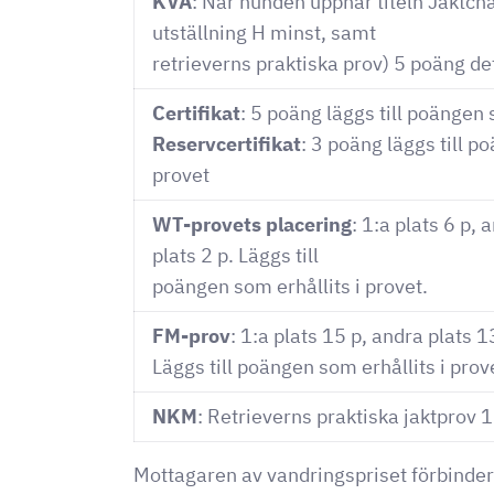
KVA
: När hunden uppnår titeln Jaktc
utställning H minst, samt
retrieverns praktiska prov) 5 poäng de
Certifikat
: 5 poäng läggs till poängen 
Reservcertifikat
: 3 poäng läggs till p
provet
WT-provets placering
: 1:a plats 6 p, 
plats 2 p. Läggs till
poängen som erhållits i provet.
FM-prov
: 1:a plats 15 p, andra plats 1
Läggs till poängen som erhållits i prov
NKM
: Retrieverns praktiska jaktprov 
Mottagaren av vandringspriset förbinder