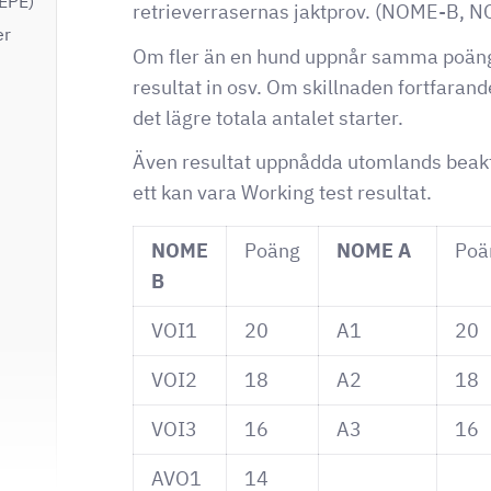
EPE)
retrieverrasernas jaktprov. (NOME-B,
er
Om fler än en hund uppnår samma poäng
resultat in osv. Om skillnaden fortfarand
det lägre totala antalet starter.
Även resultat uppnådda utomlands beakta
ett kan vara Working test resultat.
NOME
Poäng
NOME A
Poä
B
VOI1
20
A1
20
VOI2
18
A2
18
VOI3
16
A3
16
AVO1
14