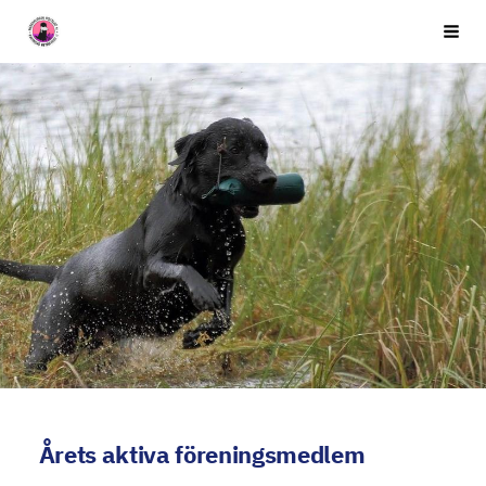
Siirry
Seuran nimi
Vali
sivun
sisältöön
Årets aktiva föreningsmedlem