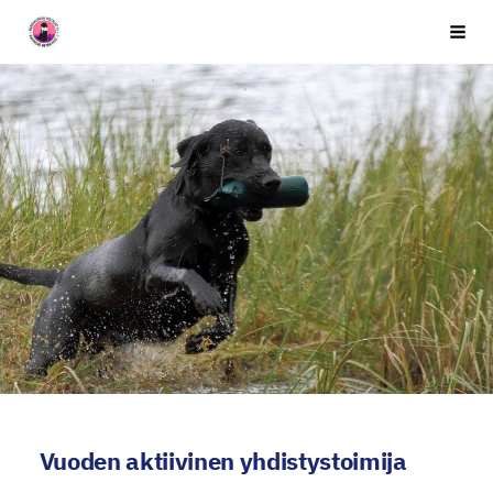
Siirry
Seuran nimi
Vali
sivun
sisältöön
Vuoden aktiivinen yhdistystoimija