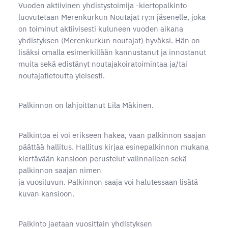
Vuoden aktiivinen yhdistystoimija -kiertopalkinto
luovutetaan Merenkurkun Noutajat ry:n jäsenelle, joka
on toiminut aktiivisesti kuluneen vuoden aikana
yhdistyksen (Merenkurkun noutajat) hyväksi. Hän on
lisäksi omalla esimerkillään kannustanut ja innostanut
muita sekä edistänyt noutajakoiratoimintaa ja/tai
noutajatietoutta yleisesti.
Palkinnon on lahjoittanut Eila Mäkinen.
Palkintoa ei voi erikseen hakea, vaan palkinnon saajan
päättää hallitus. Hallitus kirjaa esinepalkinnon mukana
kiertävään kansioon perustelut valinnalleen sekä
palkinnon saajan nimen
ja vuosiluvun. Palkinnon saaja voi halutessaan lisätä
kuvan kansioon.
Palkinto jaetaan vuosittain yhdistyksen