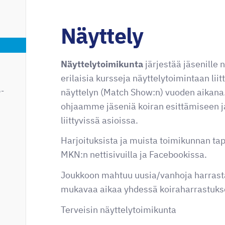
Näyttely
Näyttelytoimikunta
järjestää jäsenille 
erilaisia kursseja näyttelytoimintaan liit
5-
näyttelyn (Match Show:n) vuoden aikan
ohjaamme jäseniä koiran esittämiseen j
liittyvissä asioissa.
Harjoituksista ja muista toimikunnan ta
MKN:n nettisivuilla ja Facebookissa.
Joukkoon mahtuu uusia/vanhoja harrasta
mukavaa aikaa yhdessä koiraharrastuks
Terveisin näyttelytoimikunta