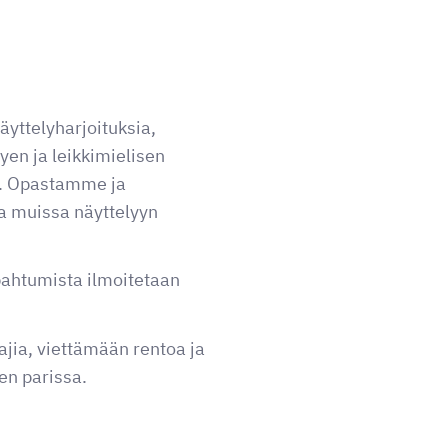
näyttelyharjoituksia,
tyen ja leikkimielisen
a. Opastamme ja
a muissa näyttelyyn
pahtumista ilmoitetaan
jia, viettämään rentoa ja
en parissa.