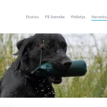
Etusivu
På Svenska
Yhdistys
Harrastu