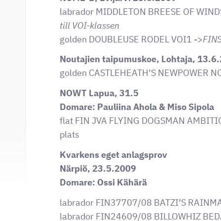
labrador MIDDLETON BREESE OF WIND
till VOI-klassen
golden DOUBLEUSE RODEL VOI1 ->
FIN
Noutajien taipumuskoe, Lohtaja, 13.6
golden CASTLEHEATH’S NEWPOWER N
NOWT Lapua, 31.5
Domare: Pauliina Ahola & Miso Sipola
flat FIN JVA FLYING DOGSMAN AMBITI
plats
Kvarkens eget anlagsprov
Närpiö, 23.5.2009
Domare: Ossi Kähärä
labrador FIN37707/08 BATZI’S RAIN
labrador FIN24609/08 BILLOWHIZ BE