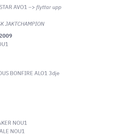
STAR AVO1 –>
flyttar upp
SK JAKTCHAMPION
.2009
OU1
OUS BONFIRE ALO1 3dje
MAKER NOU1
DALE NOU1