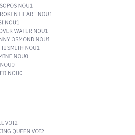
 ASOPOS NOU1
 BROKEN HEART NOU1
SI NOU1
S OVER WATER NOU1
DONNY OSMOND NOU1
TTI SMITH NOU1
RMINE NOU0
N NOU0
LER NOU0
L VOI2
CING QUEEN VOI2