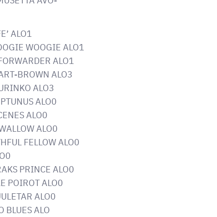
MUSETTA AVO-
FE’ ALO1
OOGIE WOOGIE ALO1
 FORWARDER ALO1
S ART-BROWN ALO3
AURINKO ALO3
EPTUNUS ALO0
SCENES ALO0
 SWALLOW ALO0
ITHFUL FELLOW ALO0
LO0
RAKS PRINCE ALO0
LE POIROT ALO0
UULETAR ALO0
O BLUES ALO