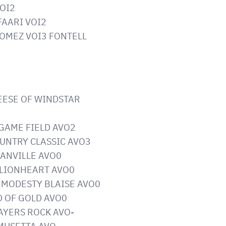
VOI2
FAARI VOI2
GOMEZ VOI3 FONTELL
REESE OF WINDSTAR
 GAME FIELD AVO2
OUNTRY CLASSIC AVO3
RANVILLE AVO0
 LIONHEART AVO0
N MODESTY BLAISE AVO0
LD OF GOLD AVO0
AYERS ROCK AVO-