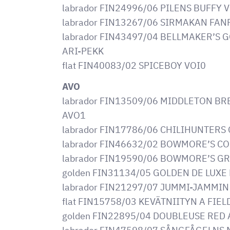
labrador FIN24996/06 PILENS BUFFY 
labrador FIN13267/06 SIRMAKAN FAN
labrador FIN43497/04 BELLMAKER’S 
ARI-PEKK
flat FIN40083/02 SPICEBOY VOI0
AVO
labrador FIN13509/06 MIDDLETON B
AVO1
labrador FIN17786/06 CHILIHUNTERS
labrador FIN46632/02 BOWMORE’S C
labrador FIN19590/06 BOWMORE’S G
golden FIN31134/05 GOLDEN DE LUXE
labrador FIN21297/07 JUMMI-JAMMI
flat FIN15758/03 KEVÄTNIITYN A FIE
golden FIN22895/04 DOUBLEUSE RED 