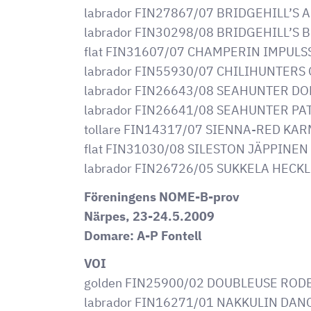
labrador FIN27867/07 BRIDGEHILL’S
labrador FIN30298/08 BRIDGEHILL’S
flat FIN31607/07 CHAMPERIN IMPULS
labrador FIN55930/07 CHILIHUNTER
labrador FIN26643/08 SEAHUNTER 
labrador FIN26641/08 SEAHUNTER PA
tollare FIN14317/07 SIENNA-RED KA
flat FIN31030/08 SILESTON JÄPPINE
labrador FIN26726/05 SUKKELA HECK
Föreningens NOME-B-prov
Närpes, 23-24.5.2009
Domare: A-P Fontell
VOI
golden FIN25900/02 DOUBLEUSE RODE
labrador FIN16271/01 NAKKULIN DAN