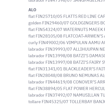
labrador FIN47598/07 SÅNGFÅGELNS 
ALO
flat FIN25710/05 FLATTS RED LINE CA
golden FIN29460/07 GOLDGINGERS B
flat FIN54324/07 WATERNUTS MAEEK
flat FIN28105/08 FLATCOAT-ARWEN’
curly FIN49002/06 VIMPULAN AAMU 
labrador FIN39993/07 ALLIHUUPAN N
labrador FIN13998/08 BATZI’S DAMA
labrador FIN13997/08 BATZI’S FAIRY
flat FIN31341/01 BLACKLEADER’S FA
flat FIN28048/08 BRUNO NEMUNAS A
labrador FIN44619/08 CONOVER’S AR
flat FIN38894/05 FLAT POWER HERCU
labrador FIN37492/07 NAMUSILLAN T
tollare FIN45325/07 TOLLERBAY BANJ