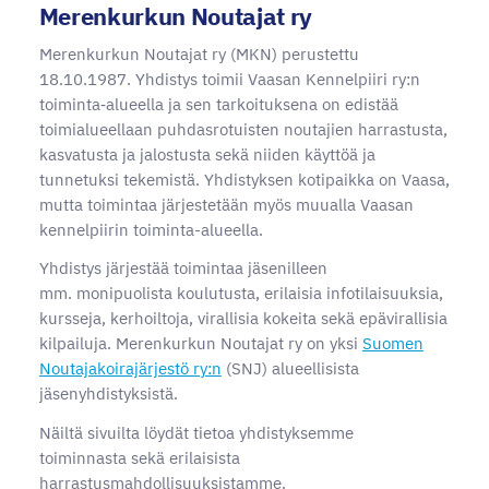
Merenkurkun Noutajat ry
Merenkurkun Noutajat ry (MKN) perustettu
18.10.1987. Yhdistys toimii Vaasan Kennelpiiri ry:n
toiminta‑alueella ja sen tarkoituksena on edistää
toimialueellaan puhdasrotuisten noutajien harrastusta,
kasvatusta ja jalostusta sekä niiden käyttöä ja
tunnetuksi tekemistä. Yhdistyksen kotipaikka on Vaasa,
mutta toimintaa järjestetään myös muualla Vaasan
kennelpiirin toiminta-alueella.
Yhdistys järjestää toimintaa jäsenilleen
mm. monipuolista koulutusta, erilaisia infotilaisuuksia,
kursseja, kerhoiltoja, virallisia kokeita sekä epävirallisia
kilpailuja. Merenkurkun Noutajat ry on yksi
Suomen
Noutajakoirajärjestö ry:n
(SNJ) alueellisista
jäsenyhdistyksistä.
Näiltä sivuilta löydät tietoa yhdistyksemme
toiminnasta sekä erilaisista
harrastusmahdollisuuksistamme.