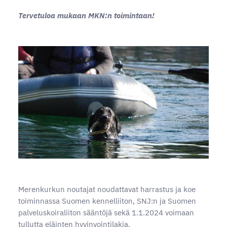
Tervetuloa mukaan MKN:n toimintaan!
Merenkurkun noutajat noudattavat harrastus ja koe
toiminnassa Suomen kennelliiton, SNJ:n ja Suomen
palveluskoiraliiton sääntöjä sekä 1.1.2024 voimaan
tullutta eläinten hyvinvointilakia.