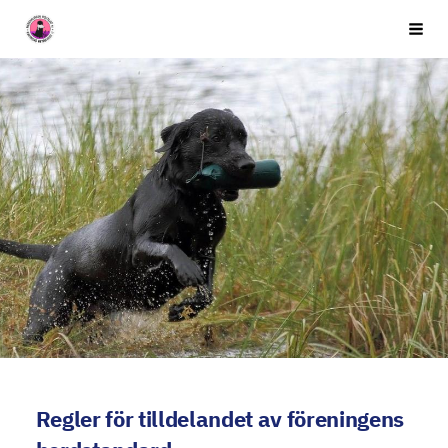
Siirry
Seuran nimi
Vali
sivun
sisältöön
Regler för tilldelandet av föreningens