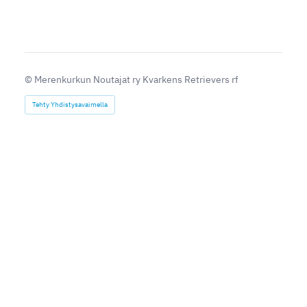
©
Merenkurkun Noutajat ry Kvarkens Retrievers rf
Tehty Yhdistysavaimella