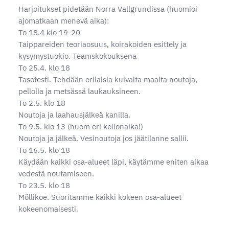
Harjoitukset pidetään Norra Vallgrundissa (huomioi
ajomatkaan menevä aika):
To 18.4 klo 19-20
Taippareiden teoriaosuus, koirakoiden esittely ja
kysymystuokio. Teamskokouksena
To 25.4. klo 18
Tasotesti. Tehdään erilaisia kuivalta maalta noutoja,
pellolla ja metsässä laukauksineen.
To 2.5. klo 18
Noutoja ja laahausjälkeä kanilla.
To 9.5. klo 13 (huom eri kellonaika!)
Noutoja ja jälkeä. Vesinoutoja jos jäätilanne sallii.
To 16.5. klo 18
Käydään kaikki osa-alueet läpi, käytämme eniten aikaa
vedestä noutamiseen.
To 23.5. klo 18
Möllikoe. Suoritamme kaikki kokeen osa-alueet
kokeenomaisesti.