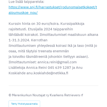
Lue lisää taippareista:
https://www.snj.fi/harrastukset/rodunomaisetkokeet/t
aipumuskoe_nou/
Kurssin hinta on 30 euro/koira. Kurssipaikkoja
rajoitetusti. Etusijalla 2024 taippareihin
tähtäävät koirakot. Ilmoittautumiset maaliskuun aikana
1-31.3.2024. Kerrothan
ilmoittautumisen yhteydessä koirasi ikä ja taso (mitä jo
osaa, mitä täytyisi treenata enemmän
ja toivotko täsmätreeniä johonkin tiettyyn asiaan).
Ilmoittautumiset: annica.reini@gmail.com
Lisätietoja Annica Reini 045 639 1287 ja Anu
Koskiahde anu.koskiahde@netikka.fi
©
Merenkurkun Noutajat ry Kvarkens Retrievers rf
Tehty Yhdistysavaimella