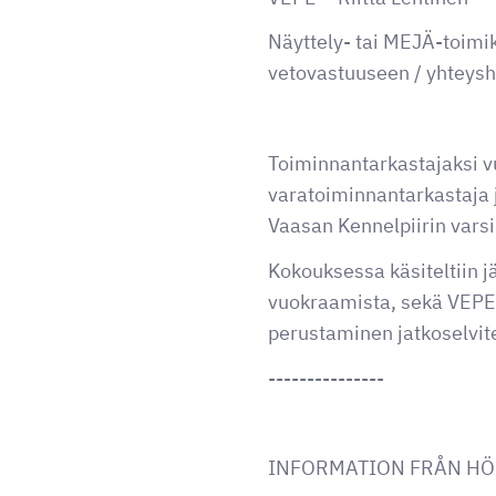
Näyttely- tai MEJÄ-toimik
vetovastuuseen / yhteyshe
Toiminnantarkastajaksi vu
varatoiminnantarkastaja 
Vaasan Kennelpiirin varsi
Kokouksessa käsiteltiin 
vuokraamista, sekä VEPE:
perustaminen jatkoselvi
---------------
INFORMATION FRÅN H