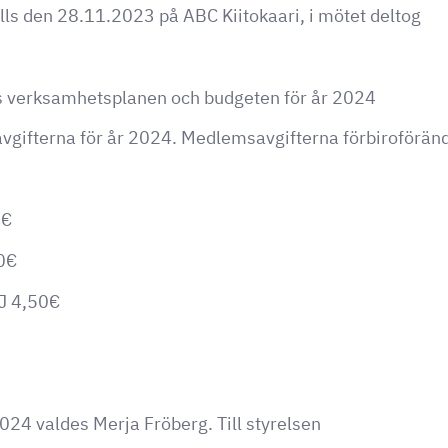
ls den 28.11.2023 på ABC Kiitokaari, i mötet deltog
 verksamhetsplanen och budgeten för år 2024
gifterna för år 2024. Medlemsavgifterna förbiroförän
7€
0€
J 4,50€
2024 valdes Merja Fröberg. Till styrelsen