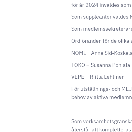
för år 2024 invaldes so
Som suppleanter valdes 
Som medlemssekreterare 
Ordföranden för de olika 
NOME –Anne Sid-Koskel
TOKO – Susanna Pohjala
VEPE – Riitta Lehtinen
För utställnings- och MEJ
behov av aktiva medlemm
Som verksamhetsgranskar
återstår att komplettera