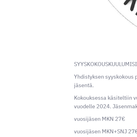
SYYSKOKOUSKUULUMIS
Yhdistyksen syyskokous p
jäsentä.
Kokouksessa käsiteltiin 
vuodelle 2024. Jäsenmaks
vuosijäsen MKN 27€
vuosijäsen MKN+SNJ 27