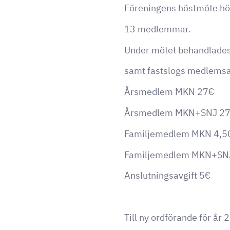
Föreningens höstmöte höl
13 medlemmar.
Under mötet behandlades
samt fastslogs medlemsav
Årsmedlem MKN 27€
Årsmedlem MKN+SNJ 2
Familjemedlem MKN 4,5
Familjemedlem MKN+SN
Anslutningsavgift 5€
Till ny ordförande för år 