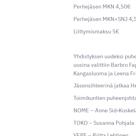
Perhejäsen MKN 4,50€
Perhejäsen MKN+SNJ 4,
Liittymismaksu 5€
Yhdistyksen uudeksi puhe
uusina valittiin Barbro Fa
Kangasluoma ja Leena Fr
Jäsensihteerinä jatkaa H
Toimikuntien puheenjohtaj
NOME – Anne Sid-Koskel
TOKO – Susanna Pohjala
VEPE – Riitta Lehtinen