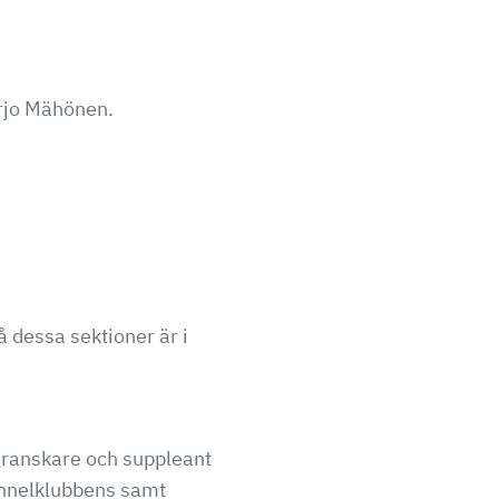
rjo Mähönen.
 dessa sektioner är i
granskare och suppleant
ennelklubbens samt