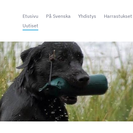
Etusivu
På Svenska
Yhdistys
Harrastukset
Uutiset