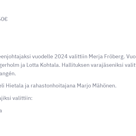
50€
enjohtajaksi vuodelle 2024 valittiin Merja Fröberg. Vu
gerholm ja Lotta Kohtala. Hallituksen varajäseniksi vali
angén.
eli Hietala ja rahastonhoitajana Marjo Mähönen.
iksi valittiin:
a