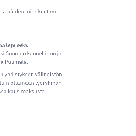
niä näiden toimikuntien
kastaja sekä
si Suomen kennelliiton ja
nna Puumala.
n yhdistyksen välineistön
ettiin ottamaan työryhmän
ssa kausimaksusta.