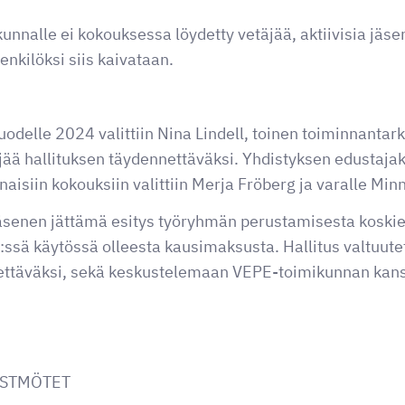
unnalle ei kokouksessa löydetty vetäjää, aktiivisia jäse
nkilöksi siis kaivataan.
odelle 2024 valittiin Nina Lindell, toinen toiminnantar
jää hallituksen täydennettäväksi. Yhdistyksen edustajak
naisiin kokouksiin valittiin Merja Fröberg ja varalle Mi
jäsenen jättämä esitys työryhmän perustamisesta koskie
ssä käytössä olleesta kausimaksusta. Hallitus valtuut
tettäväksi, sekä keskustelemaan VEPE-toimikunnan kan
ÖSTMÖTET