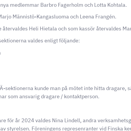
m nya medlemmar Barbro Fagerholm och Lotta Kohtala.
Marjo Männistö-Kangasluoma och Leena Frangén.
återvaldes Heli Hietala och som kassör återvaldes Ma
sektionerna valdes enligt följande:
a
Ä-sektionerna kunde man på mötet inte hitta dragare, så
ar som ansvarig dragare / kontaktperson.
e för år 2024 valdes Nina Lindell, andra verksamhets
s av styrelsen. Föreningens represenranter vid Finska k