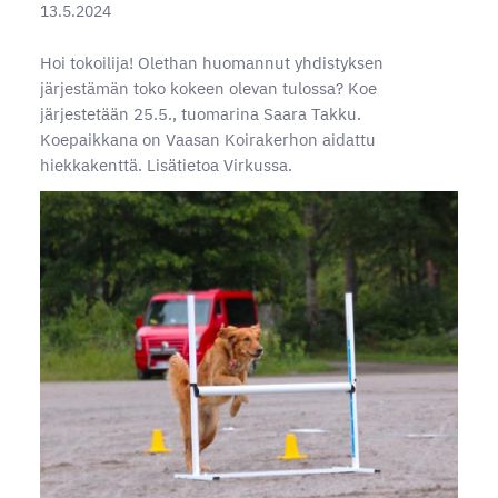
13.5.2024
Hoi tokoilija! Olethan huomannut yhdistyksen
järjestämän toko kokeen olevan tulossa? Koe
järjestetään 25.5., tuomarina Saara Takku.
Koepaikkana on Vaasan Koirakerhon aidattu
hiekkakenttä. Lisätietoa Virkussa.