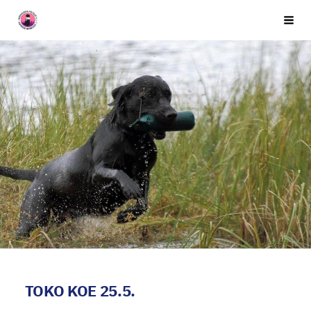
Siirry
Seuran nimi
Vali
sivun
sisältöön
TOKO KOE 25.5.