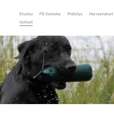
Etusivu
På Svenska
Yhdistys
Harrastukset
Uutiset