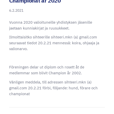
Championat år 2020
6.2.2021
Vuonna 2020 valioituneille yhdistyksen jäsenille
jaetaan kunniakirjat ja ruusukkeet.
Ilmoittaisitko sihteerille sihteeri.mkn (a) gmail.com
seuraavat tiedot 20.2.21 mennessä: koira, ohjaaja ja
valionarvo.
Föreningen delar ut diplom och rosett åt de
medlemmar som blivit Champion år 2002.
Vänligen meddela, till adressen sihteeri.mkn (a)
gmail.com 20.2.21 förbi, följande: hund, förare och
championat