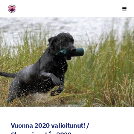
Siirry
Seuran nimi
Vali
sivun
sisältöön
Vuonna 2020 valioitunut! /