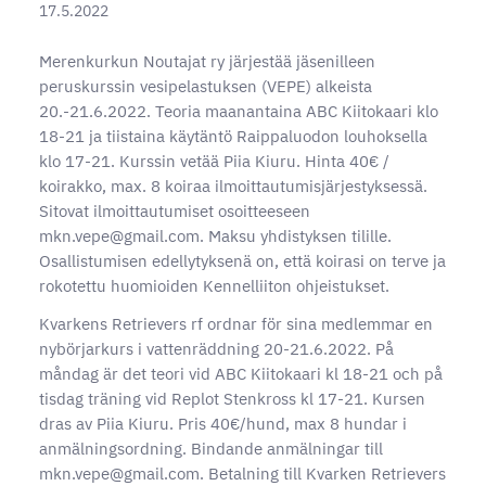
17.5.2022
Merenkurkun Noutajat ry järjestää jäsenilleen
peruskurssin vesipelastuksen (VEPE) alkeista
20.-21.6.2022. Teoria maanantaina ABC Kiitokaari klo
18-21 ja tiistaina käytäntö Raippaluodon louhoksella
klo 17-21. Kurssin vetää Piia Kiuru. Hinta 40€ /
koirakko, max. 8 koiraa ilmoittautumisjärjestyksessä.
Sitovat ilmoittautumiset osoitteeseen
mkn.vepe@gmail.com. Maksu yhdistyksen tilille.
Osallistumisen edellytyksenä on, että koirasi on terve ja
rokotettu huomioiden Kennelliiton ohjeistukset.
Kvarkens Retrievers rf ordnar för sina medlemmar en
nybörjarkurs i vattenräddning 20-21.6.2022. På
måndag är det teori vid ABC Kiitokaari kl 18-21 och på
tisdag träning vid Replot Stenkross kl 17-21. Kursen
dras av Piia Kiuru. Pris 40€/hund, max 8 hundar i
anmälningsordning. Bindande anmälningar till
mkn.vepe@gmail.com. Betalning till Kvarken Retrievers