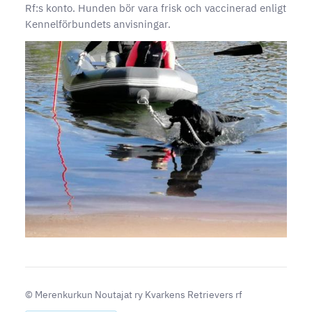
Rf:s konto. Hunden bör vara frisk och vaccinerad enligt
Kennelförbundets anvisningar.
©
Merenkurkun Noutajat ry Kvarkens Retrievers rf