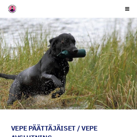
Siirry
Seuran nimi
Vali
sivun
sisältöön
VEPE PÄÄTTÄJÄISET / VEPE