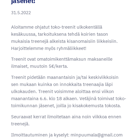
jäsenet!
31.5.2022
Aloitamme ohjatut toko-treenit ulkokentällä
kesäkuussa, tarkoituksena tehdä koirien tason
mukaisia treenejä alkeista kisanomaisiin liikkeisiin.
Harjoittelemme myös ryhmäliikkeet!
Treenit ovat omatoimikenttämaksun maksaneille
ilmaiset, muutoin 5€/kerta.
Treenit pidetään maanantaisin ja/tai keskiviikkoisin
sen mukaan kuinka on innokkaita treenaajia läpi
ulkokauden. Treenit voisimme aloittaa ensi viikon
maanantaina 6.6. klo 18 alkaen. Vetäjinä toimivat toko-
toimikunnan jäsenet, joilla jo kisakokemusta tokosta.
Seuraavat kerrat ilmoitetaan aina noin viikkoa ennen
treenejä.
Ilmoittautuminen ja kyselyt: minpuumala@gmail.com