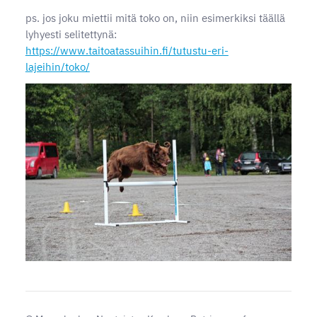
ps. jos joku miettii mitä toko on, niin esimerkiksi täällä
lyhyesti selitettynä:
https://www.taitoatassuihin.fi/tutustu-eri-
lajeihin/toko/