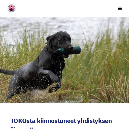
Siirry
Seuran nimi
Vali
sivun
sisältöön
TOKOsta kiinnostuneet yhdistyksen