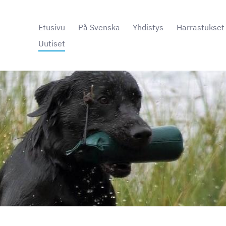
Etusivu
På Svenska
Yhdistys
Harrastukset
Uutiset