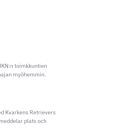
 MKN:n toimkkuntien
lonajan myöhemmin.
ed Kvarkens Retrievers
meddelar plats och