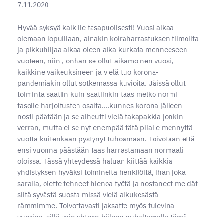
7.11.2020
Hyvää syksyä kaikille tasapuolisesti! Vuosi alkaa
olemaan lopuillaan, ainakin koiraharrastuksen tiimoilta
ja pikkuhiljaa alkaa oleen aika kurkata menneeseen
vuoteen, niin , onhan se ollut aikamoinen vuosi,
kaikkine vaikeuksineen ja vielä tuo korona-
pandemiakin ollut sotkemassa kuvioita. Jäissä ollut
toiminta saatiin kuin saatiinkin taas melko normi
tasolle harjoitusten osalta....kunnes korona jälleen
nosti päätään ja se aiheutti vielä takapakkia jonkin
verran, mutta ei se nyt enempää tätä pilalle mennyttä
vuotta kuitenkaan pystynyt tuhoamaan. Toivotaan että
ensi vuonna päästään taas harrastamaan normaali
oloissa. Tässä yhteydessä haluan kiittää kaikkia
yhdistyksen hyväksi toimineita henkilöitä, ihan joka
saralla, olette tehneet hienoa työtä ja nostaneet meidät
siitä syvästä suosta missä vielä alkukesästä
rämmimme. Toivottavasti jaksatte myös tulevina
vuosina, sillä vain yhteen hiileen puhaltamalla tämä