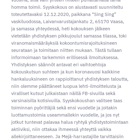
homma toimii. Syyskokous on alustavasti suunniteltu
toteutettavaksi 12.12.2020, paikkana “Sing Sing”
vaskiluodossa, Laivanvarustajankatu 2, 65170 Vaasa,
ja samassa yhteydessä, heti kokouksen jälkeen
vietetään yhdistyksen pikkujoulut samassa tilassa, toki
viranomaismääräyksiä kokoontumisrajoituksineen
seurataan ja toimitaan niitten mukaan. Tästä tullaan
informoimaan tarkemmin erillisessä ilmoituksessa.
Yhdistyksen säännöt antavat eri vaihtoehtoja
kokouskutsun suhteen ja kun koronavuosi kaikkine
hankaluuksineen on rappioittanut yhdistyksen taloutta,
niin olemme päättäneet luopua lehti-ilmoittelusta ja
viralliset kutsut julkaistaan näillä FB-sivuilla sekä
varsinaisilla kotisivuilla. Syyskokoushan valitsee taas
toiminnan pyörittäjiä sekä ensi vuodelle ja joitakin
luottamustoimia useammallekin vuodelle, ja jos nyt
jotkut tuntevat palavaa halua ryhtyä yhdistystoimintaan
aktiiviksi, niin ottakaa ihmeessä yhteyttä vaikka
allekirjoittaneeseen. Ja Mejä-harrastajille tarvittaisiin