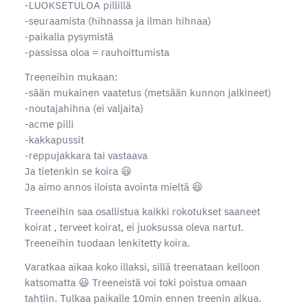
-LUOKSETULOA pillillä
-seuraamista (hihnassa ja ilman hihnaa)
-paikalla pysymistä
-passissa oloa = rauhoittumista
Treeneihin mukaan:
-sään mukainen vaatetus (metsään kunnon jalkineet)
-noutajahihna (ei valjaita)
-acme pilli
-kakkapussit
-reppujakkara tai vastaava
Ja tietenkin se koira 😃
Ja aimo annos iloista avointa mieltä 😃
Treeneihin saa osallistua kaikki rokotukset saaneet
koirat , terveet koirat, ei juoksussa oleva nartut.
Treeneihin tuodaan lenkitetty koira.
Varatkaa aikaa koko illaksi, sillä treenataan kelloon
katsomatta 😃 Treeneistä voi toki poistua omaan
tahtiin. Tulkaa paikalle 10min ennen treenin alkua.