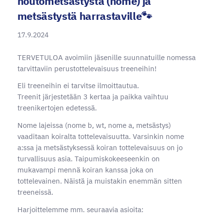
noutometsästystä (nome) ja
metsästystä harrastaville🐾
17.9.2024
TERVETULOA avoimiin jäsenille suunnatuille nomessa
tarvittaviin perustottelevaisuus treeneihin!
Eli treeneihin ei tarvitse ilmoittautua.
Treenit järjestetään 3 kertaa ja paikka vaihtuu
treenikertojen edetessä.
Nome lajeissa (nome b, wt, nome a, metsästys)
vaaditaan koiralta tottelevaisuutta. Varsinkin nome
a:ssa ja metsästyksessä koiran tottelevaisuus on jo
turvallisuus asia. Taipumiskokeeseenkin on
mukavampi mennä koiran kanssa joka on
tottelevainen. Näistä ja muistakin enemmän sitten
treeneissä.
Harjoittelemme mm. seuraavia asioita: