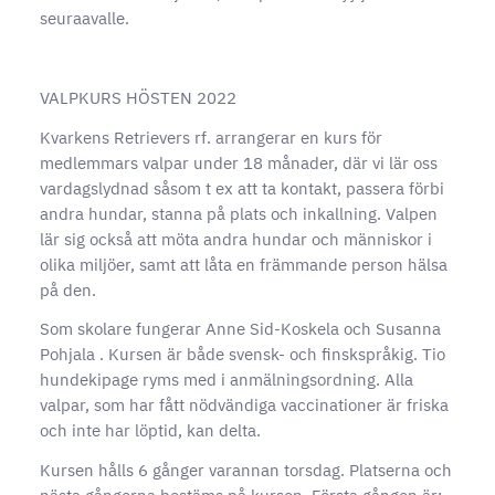
seuraavalle.
VALPKURS HÖSTEN 2022
Kvarkens Retrievers rf. arrangerar en kurs för
medlemmars valpar under 18 månader, där vi lär oss
vardagslydnad såsom t ex att ta kontakt, passera förbi
andra hundar, stanna på plats och inkallning. Valpen
lär sig också att möta andra hundar och människor i
olika miljöer, samt att låta en främmande person hälsa
på den.
Som skolare fungerar Anne Sid-Koskela och Susanna
Pohjala . Kursen är både svensk- och finskspråkig. Tio
hundekipage ryms med i anmälningsordning. Alla
valpar, som har fått nödvändiga vaccinationer är friska
och inte har löptid, kan delta.
Kursen hålls 6 gånger varannan torsdag. Platserna och