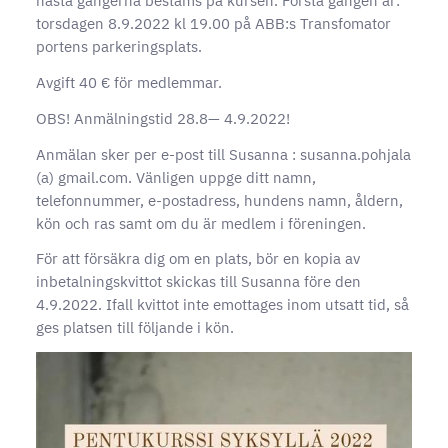
nästa gångerna bestäms på kursen. Första gången är:
torsdagen 8.9.2022 kl 19.00 på ABB:s Transfomator
portens parkeringsplats.
Avgift 40 € för medlemmar.
OBS! Anmälningstid 28.8— 4.9.2022!
Anmälan sker per e-post till Susanna : susanna.pohjala
(a) gmail.com. Vänligen uppge ditt namn,
telefonnummer, e-postadress, hundens namn, åldern,
kön och ras samt om du är medlem i föreningen.
För att försäkra dig om en plats, bör en kopia av
inbetalningskvittot skickas till Susanna före den
4.9.2022. Ifall kvittot inte emottages inom utsatt tid, så
ges platsen till följande i kön.