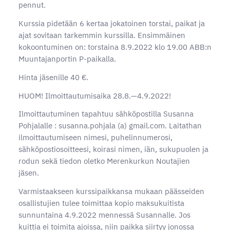
pennut.
Kurssia pidetään 6 kertaa jokatoinen torstai, paikat ja
ajat sovitaan tarkemmin kurssilla. Ensimmäinen
kokoontuminen on: torstaina 8.9.2022 klo 19.00 ABB:n
Muuntajanportin P-paikalla.
Hinta jäsenille 40 €.
HUOM! Ilmoittautumisaika 28.8.—4.9.2022!
Ilmoittautuminen tapahtuu sähköpostilla Susanna
Pohjalalle : susanna.pohjala (a) gmail.com. Laitathan
ilmoittautumiseen nimesi, puhelinnumerosi,
sähköpostiosoitteesi, koirasi nimen, iän, sukupuolen ja
rodun sekä tiedon oletko Merenkurkun Noutajien
jäsen.
Varmistaakseen kurssipaikkansa mukaan päässeiden
osallistujien tulee toimittaa kopio maksukuitista
sunnuntaina 4.9.2022 mennessä Susannalle. Jos
kuittia ei toimita ajoissa, niin paikka siirtyy jonossa