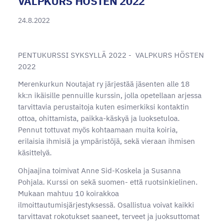
VALPKURS HÖSTEN 2022
24.8.2022
PENTUKURSSI SYKSYLLÄ 2022 - VALPKURS HÖSTEN
2022
Merenkurkun Noutajat ry järjestää jäsenten alle 18
kk:n ikäisille pennuille kurssin, jolla opetellaan arjessa
tarvittavia perustaitoja kuten esimerkiksi kontaktin
ottoa, ohittamista, paikka-käskyä ja luoksetuloa.
Pennut tottuvat myös kohtaamaan muita koiria,
erilaisia ihmisiä ja ympäristöjä, sekä vieraan ihmisen
käsittelyä.
Ohjaajina toimivat Anne Sid-Koskela ja Susanna
Pohjala. Kurssi on sekä suomen- että ruotsinkielinen.
Mukaan mahtuu 10 koirakkoa
ilmoittautumisjärjestyksessä. Osallistua voivat kaikki
tarvittavat rokotukset saaneet, terveet ja juoksuttomat