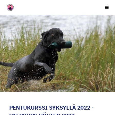
Siirry
Seuran nimi
Vali
sivun
sisältöön
PENTUKURSSI SYKSYLLÄ 2022 -