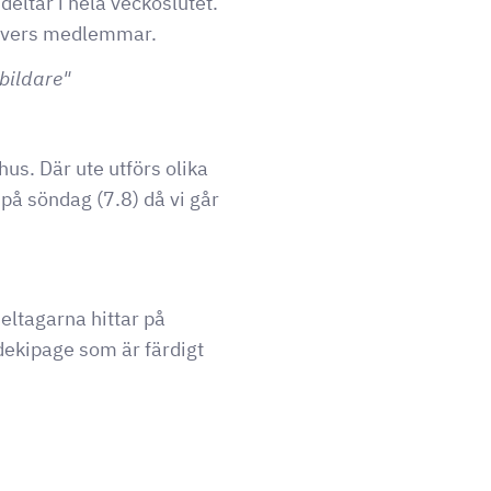
eltar i hela veckoslutet.
rievers medlemmar.
tbildare"
hus. Där ute utförs olika
på söndag (7.8) då vi går
eltagarna hittar på
ndekipage som är färdigt