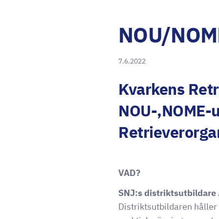
NOU/NOME 
7.6.2022
Kvarkens Retr
NOU-,NOME-ut
Retrieverorgan
VAD?
SNJ:s distriktsutbildar
Distriktsutbildaren hålle