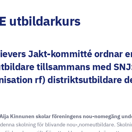
utbildarkurs
ievers Jakt-kommitté ordnar en
bildare tillsammans med SNJ:
isation rf) distriktsutbildare 
e Aija Kinnunen skolar föreningens nou-nomegäng unde
r denna skolning för blivande nou-,nomeutbildare. Skolni