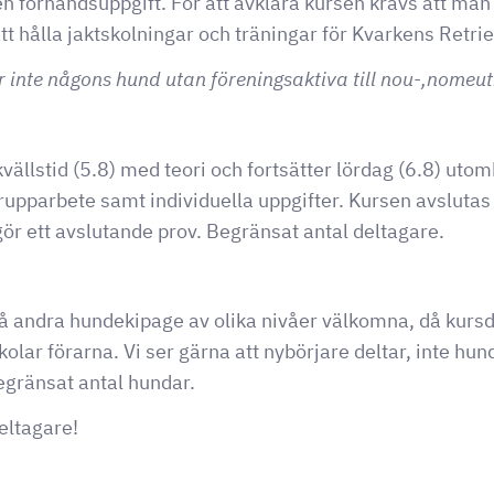
n förhandsuppgift. För att avklara kursen krävs att man d
tt hålla jaktskolningar och träningar för Kvarkens Ret
ar inte någons hund utan föreningsaktiva till nou-,nomeu
vällstid (5.8) med teori och fortsätter lördag (6.8) utom
upparbete samt individuella uppgifter. Kursen avslutas 
ör ett avslutande prov. Begränsat antal deltagare.
å andra hundekipage av olika nivåer välkomna, då kursd
kolar förarna. Vi ser gärna att nybörjare deltar, inte hu
begränsat antal hundar.
deltagare!