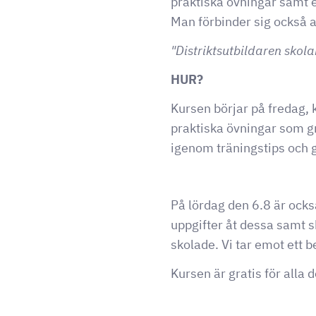
praktiska övningar samt e
Man förbinder sig också a
"Distriktsutbildaren skol
HUR?
Kursen börjar på fredag, k
praktiska övningar som gr
igenom träningstips och g
På lördag den 6.8 är ocks
uppgifter åt dessa samt s
skolade. Vi tar emot ett 
Kursen är gratis för alla 