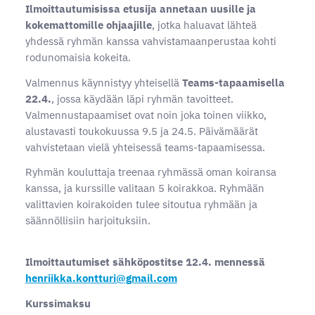
Ilmoittautumisissa etusija annetaan uusille ja
kokemattomille ohjaajille
, jotka haluavat lähteä
yhdessä ryhmän kanssa vahvistamaanperustaa kohti
rodunomaisia kokeita.
Valmennus käynnistyy yhteisellä
Teams-tapaamisella
22.4.
, jossa käydään läpi ryhmän tavoitteet.
Valmennustapaamiset ovat noin joka toinen viikko,
alustavasti toukokuussa 9.5 ja 24.5. Päivämäärät
vahvistetaan vielä yhteisessä teams-tapaamisessa.
Ryhmän kouluttaja treenaa ryhmässä oman koiransa
kanssa, ja kurssille valitaan 5 koirakkoa. Ryhmään
valittavien koirakoiden tulee sitoutua ryhmään ja
säännöllisiin harjoituksiin.
Ilmoittautumiset sähköpostitse 12.4. mennessä
henriikka.kontturi@gmail.com
Kurssimaksu