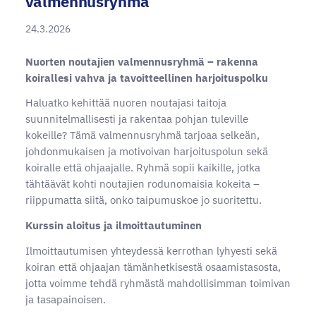
valmennusryhmä
24.3.2026
Nuorten noutajien valmennusryhmä – rakenna
koirallesi vahva ja tavoitteellinen harjoituspolku
Haluatko kehittää nuoren noutajasi taitoja
suunnitelmallisesti ja rakentaa pohjan tuleville
kokeille? Tämä valmennusryhmä tarjoaa selkeän,
johdonmukaisen ja motivoivan harjoituspolun sekä
koiralle että ohjaajalle. Ryhmä sopii kaikille, jotka
tähtäävät kohti noutajien rodunomaisia kokeita –
riippumatta siitä, onko taipumuskoe jo suoritettu.
Kurssin aloitus ja ilmoittautuminen
Ilmoittautumisen yhteydessä kerrothan lyhyesti sekä
koiran että ohjaajan tämänhetkisestä osaamistasosta,
jotta voimme tehdä ryhmästä mahdollisimman toimivan
ja tasapainoisen.