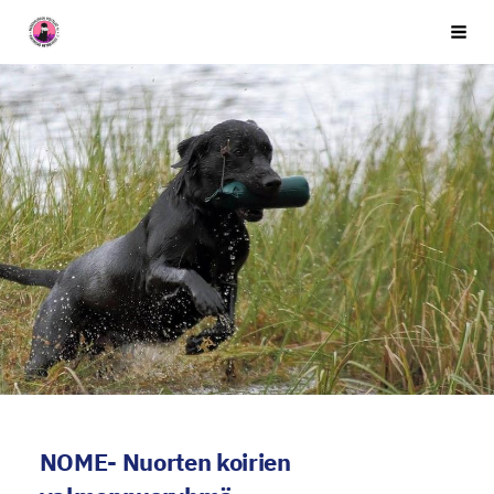
Siirry
Seuran nimi
Vali
sivun
sisältöön
NOME- Nuorten koirien