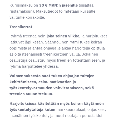
Kurssimaksu on
30 € MKN:n jäsenille
(sisältää
riistamaksun). Maksutiedot toimitetaan kurssille
valituille koirakoille.
Treenikerrat
Ryhmä treenaa noin
joka toinen viikko
, ja harjoitukset
jatkuvat läpi kesän. Säännöllinen rytmi tukee koiran
oppimista ja antaa ohjaajalle aikaa harjoitella opittuja
asioita itsenäisesti treenikertojen välillä. Jokainen
osallistuja osallistuu myös treenien toteuttamiseen, ja
ryhmä harjoittelee yhdessä.
Valmennuksesta saat tukea ohjaajan taitojen
kehittämiseen, esim. motivaation ja
työskentelyvarmuuden vahvistamiseen, sekä
treenien suunnitteluun.
Harjoituksissa käsitellään myös koiran käytännön
työskentelytaitoja kuten
markkeeraukset, ohjaukset,
itsenäinen työskentely ja muut noutajan perustaidot.