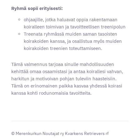
Ryhmä sopii erityisesti:
ohjaajille, jotka haluavat oppia rakentamaan
koiralleen toimivan ja tavoitteellisen treenipolun
Treenata ryhmässä muiden saman tasoisten
koirakoiden kanssa, ja osallistua myös muiden
koirakoiden treenien toteuttamiseen.
Tämä valmennus tarjoaa sinulle mahdollisuuden
kehittää omaa osaamistasi ja antaa koirallesi vahvan,
harkitun ja motivoivan pohjan tuleviin haasteisiin.
Tämä on erinomainen paikka kasvaa yhdessä koirasi
kanssa kohti rodunomaisia tavoitteita.
©
Merenkurkun Noutajat ry Kvarkens Retrievers rf