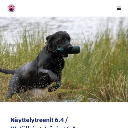
Siirry
Seuran nimi
Vali
sivun
sisältöön
Näyttelytreenit 6.4 /