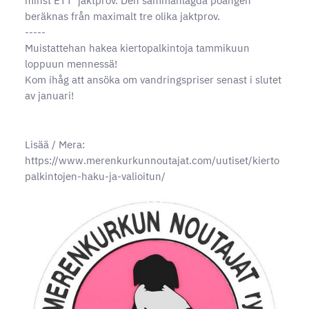
minst ETT jaktprov. Den sammanlagda poängen
beräknas från maximalt tre olika jaktprov.
-----
Muistattehan hakea kiertopalkintoja tammikuun
loppuun mennessä!
Kom ihåg att ansöka om vandringspriser senast i slutet
av januari!
Lisää / Mera:
https://www.merenkurkunnoutajat.com/uutiset/kierto
palkintojen-haku-ja-valioitun/