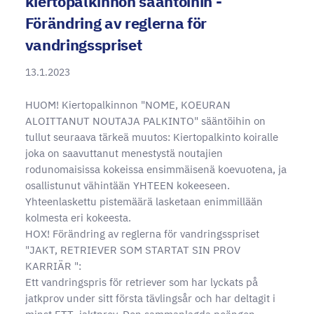
kiertopalkinnon sääntöihin -
Förändring av reglerna för
vandringsspriset
13.1.2023
HUOM! Kiertopalkinnon "NOME, KOEURAN
ALOITTANUT NOUTAJA PALKINTO" sääntöihin on
tullut seuraava tärkeä muutos: Kiertopalkinto koiralle
joka on saavuttanut menestystä noutajien
rodunomaisissa kokeissa ensimmäisenä koevuotena, ja
osallistunut vähintään YHTEEN kokeeseen.
Yhteenlaskettu pistemäärä lasketaan enimmillään
kolmesta eri kokeesta.
HOX! Förändring av reglerna för vandringsspriset
"JAKT, RETRIEVER SOM STARTAT SIN PROV
KARRIÄR ":
Ett vandringspris för retriever som har lyckats på
jatkprov under sitt första tävlingsår och har deltagit i