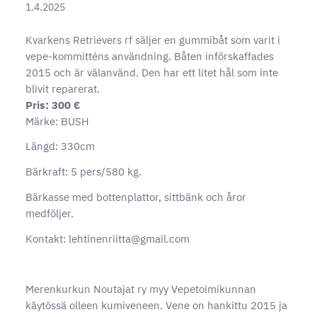
1.4.2025
Kvarkens Retrievers rf säljer en gummibåt som varit i
vepe-kommitténs användning. Båten införskaffades
2015 och är välanvänd. Den har ett litet hål som inte
blivit reparerat.
Pris: 300 €
Märke: BUSH
Längd: 330cm
Bärkraft: 5 pers/580 kg.
Bärkasse med bottenplattor, sittbänk och åror
medföljer.
Kontakt: lehtinenriitta@gmail.com
Merenkurkun Noutajat ry myy Vepetoimikunnan
käytössä olleen kumiveneen. Vene on hankittu 2015 ja