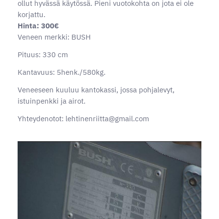
ollut hyvässä käytössä. Pieni vuotokohta on jota ei ole
korjattu.
Hinta: 300€
Veneen merkki: BUSH
Pituus: 330 cm
Kantavuus: 5henk./580kg.
Veneeseen kuuluu kantokassi, jossa pohjalevyt,
istuinpenkki ja airot.
Yhteydenotot: lehtinenriitta@gmail.com