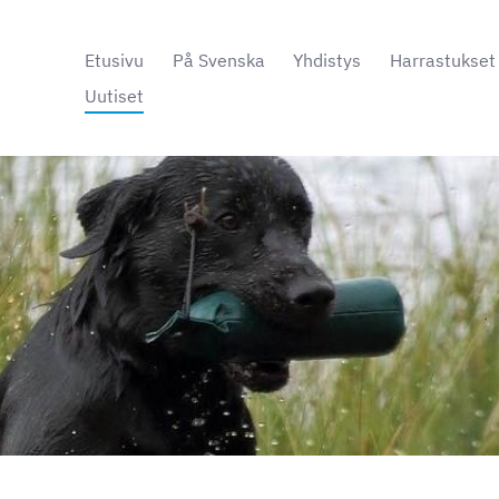
Etusivu
På Svenska
Yhdistys
Harrastukset
Uutiset