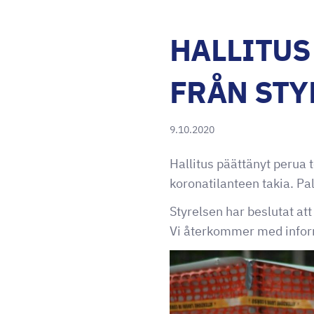
HALLITUS
FRÅN STY
9.10.2020
Hallitus päättänyt perua t
koronatilanteen takia. Pa
Styrelsen har beslutat at
Vi återkommer med informa