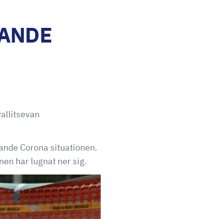
LANDE
vallitsevan
dande Corona situationen.
en har lugnat ner sig.