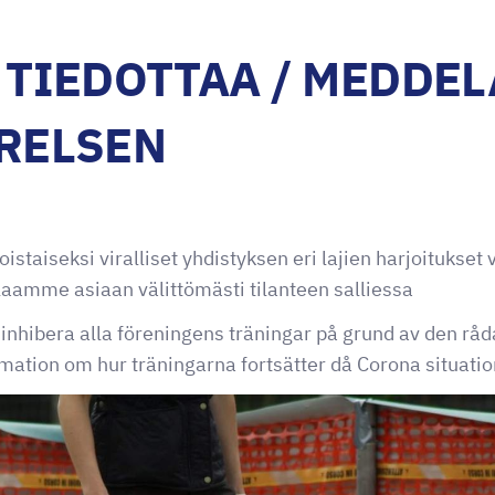
 TIEDOTTAA / MEDDE
RELSEN
oistaiseksi viralliset yhdistyksen eri lajien harjoitukset 
laamme asiaan välittömästi tilanteen salliessa
t inhibera alla föreningens träningar på grund av den rå
tion om hur träningarna fortsätter då Corona situation