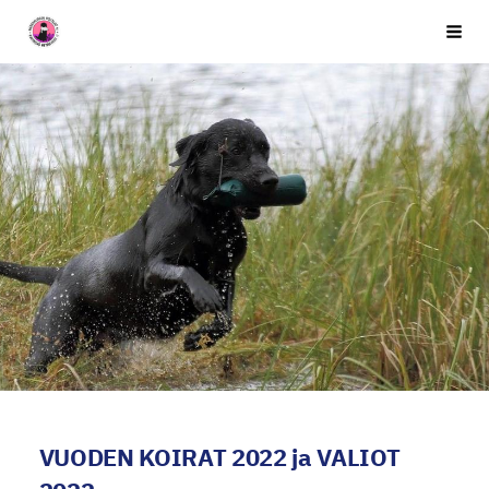
Siirry
Seuran nimi
Vali
sivun
sisältöön
VUODEN KOIRAT 2022 ja VALIOT