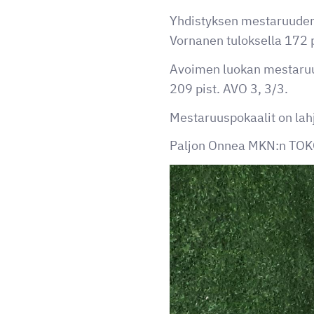
Yhdistyksen mestaruuden 
Vornanen tuloksella 172 p
Avoimen luokan mestaruude
209 pist. AVO 3, 3/3.
Mestaruuspokaalit on lahj
Paljon Onnea MKN:n TOK