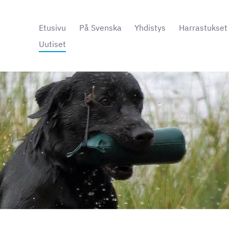
Etusivu
På Svenska
Yhdistys
Harrastukset
Uutiset