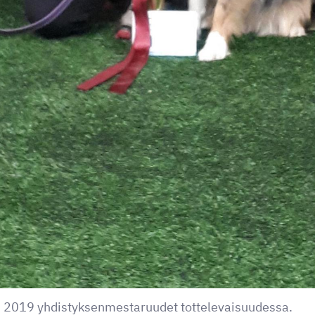
n 2019 yhdistyksenmestaruudet tottelevaisuudessa.