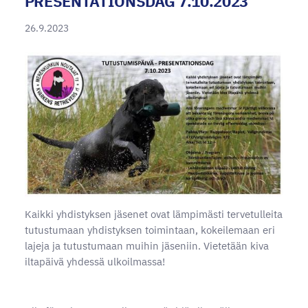
PRESENTATIONSDAG 7.10.2023
26.9.2023
Kaikki yhdistyksen jäsenet ovat lämpimästi tervetulleita
tutustumaan yhdistyksen toimintaan, kokeilemaan eri
lajeja ja tutustumaan muihin jäseniin. Vietetään kiva
iltapäivä yhdessä ulkoilmassa!