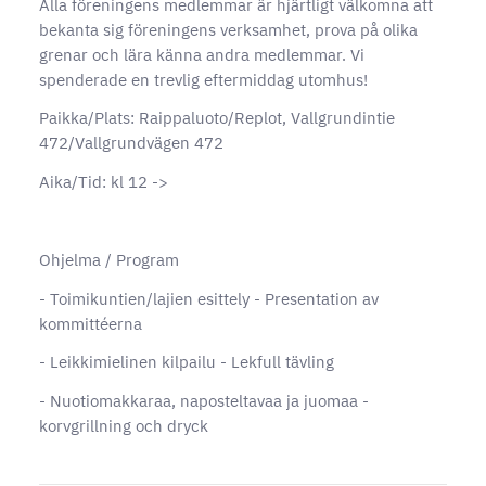
Alla föreningens medlemmar är hjärtligt välkomna att
bekanta sig föreningens verksamhet, prova på olika
grenar och lära känna andra medlemmar. Vi
spenderade en trevlig eftermiddag utomhus!
Paikka/Plats: Raippaluoto/Replot, Vallgrundintie
472/Vallgrundvägen 472
Aika/Tid: kl 12 ->
Ohjelma / Program
- Toimikuntien/lajien esittely - Presentation av
kommittéerna
- Leikkimielinen kilpailu - Lekfull tävling
- Nuotiomakkaraa, naposteltavaa ja juomaa -
korvgrillning och dryck