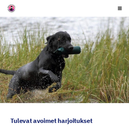
Siirry
Seuran nimi
Vali
sivun
sisältöön
Tulevat avoimet harjoitukset