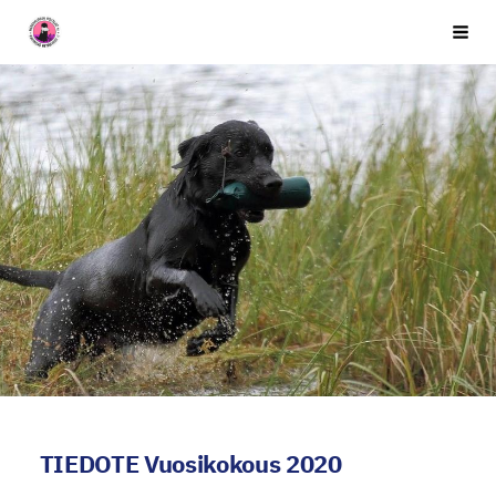
Siirry
Seuran nimi
Vali
sivun
sisältöön
TIEDOTE Vuosikokous 2020