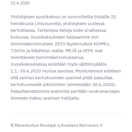
22.6.2020
Yhdistyksen vuosikokous on suunnitteilla tiistaille 21.
heinäkuuta Lintuvuorella, yhdistyksen uudessa
kerhotilassa. Tarkempia tietoja tulee virallisessa
kutsussa. Vuosikokoukseen kaipaamme mm
toimintakertomuksen 2019 täydennyksiä NOMEn,
TOKOn ja Näyttelyn osalta. MEJÄ ja VEPE ovat
toimittaneet toimintakertomuksensa.
Vuosikokouksessa esitetään myös välitilinpäätös
1.1.-30.6.2020 muissa asioissa. Muistutamme edelleen
että vanhan kerhohuoneen avaimet pitää palauttaa
kerhohuoneelle pikimmiten (viimeistään 30.6.2020).
Palauttamattomista avaimista peritään vuokranantajan
toimesta maksu avaimen haltijalta.
©
Merenkurkun Noutajat ry Kvarkens Retrievers rf