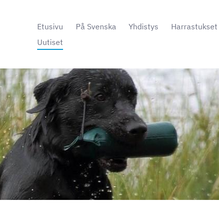
Etusivu
På Svenska
Yhdistys
Harrastukset
Uutiset