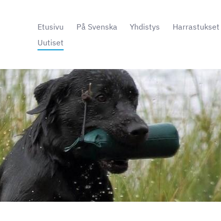
Etusivu
På Svenska
Yhdistys
Harrastukset
Uutiset