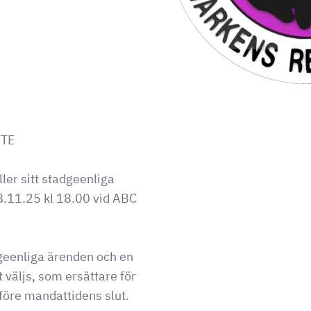
ÖTE
ler sitt stadgeenliga
.11.25 kl 18.00 vid ABC
geenliga ärenden och en
 väljs, som ersättare för
före mandattidens slut.