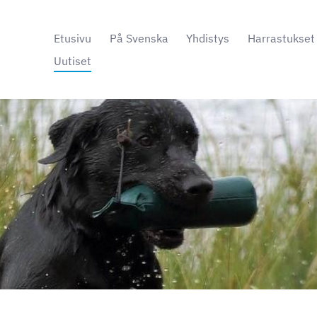
Etusivu
På Svenska
Yhdistys
Harrastukset
Uutiset