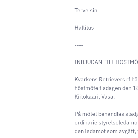
Terveisin
Hallitus
----
INBJUDAN TILL HÖSTM
Kvarkens Retrievers rf hål
höstmöte tisdagen den 18
Kiitokaari, Vasa.
På mötet behandlas stad
ordinarie styrelseledamot
den ledamot som avgått, 