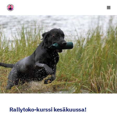
Siirry
Seuran nimi
Vali
sivun
sisältöön
Rallytoko-kurssi kesäkuussa!