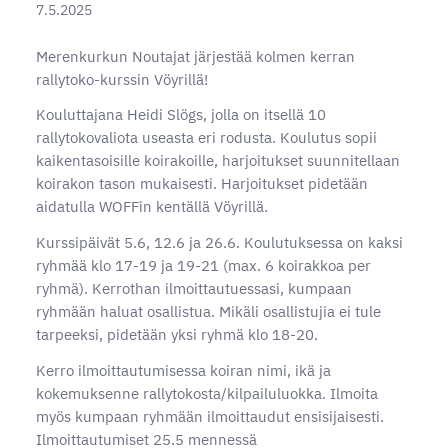
7.5.2025
Merenkurkun Noutajat järjestää kolmen kerran
rallytoko-kurssin Vöyrillä!
Kouluttajana Heidi Slögs, jolla on itsellä 10
rallytokovaliota useasta eri rodusta. Koulutus sopii
kaikentasoisille koirakoille, harjoitukset suunnitellaan
koirakon tason mukaisesti. Harjoitukset pidetään
aidatulla WOFFin kentällä Vöyrillä.
Kurssipäivät 5.6, 12.6 ja 26.6. Koulutuksessa on kaksi
ryhmää klo 17-19 ja 19-21 (max. 6 koirakkoa per
ryhmä). Kerrothan ilmoittautuessasi, kumpaan
ryhmään haluat osallistua. Mikäli osallistujia ei tule
tarpeeksi, pidetään yksi ryhmä klo 18-20.
Kerro ilmoittautumisessa koiran nimi, ikä ja
kokemuksenne rallytokosta/kilpailuluokka. Ilmoita
myös kumpaan ryhmään ilmoittaudut ensisijaisesti.
Ilmoittautumiset 25.5 mennessä