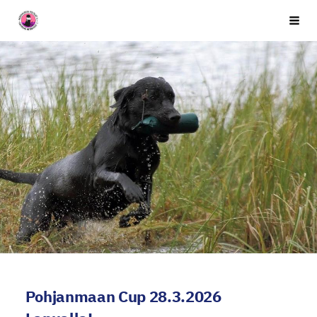
Siirry
Seuran nimi
Vali
sivun
sisältöön
Pohjanmaan Cup 28.3.2026