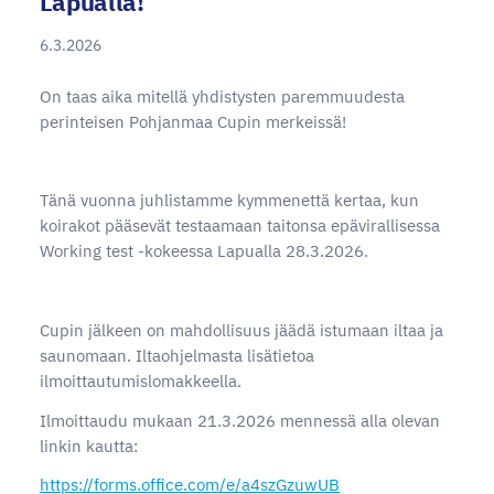
Lapualla!
6.3.2026
On taas aika mitellä yhdistysten paremmuudesta
perinteisen Pohjanmaa Cupin merkeissä!
Tänä vuonna juhlistamme kymmenettä kertaa, kun
koirakot pääsevät testaamaan taitonsa epävirallisessa
Working test -kokeessa Lapualla 28.3.2026.
Cupin jälkeen on mahdollisuus jäädä istumaan iltaa ja
saunomaan. Iltaohjelmasta lisätietoa
ilmoittautumislomakkeella.
Ilmoittaudu mukaan 21.3.2026 mennessä alla olevan
linkin kautta:
https://forms.office.com/e/a4szGzuwUB