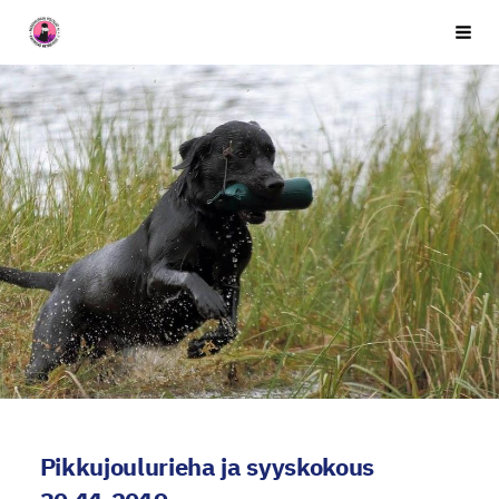
Siirry
Seuran nimi
Vali
sivun
sisältöön
Pikkujoulurieha ja syyskokous