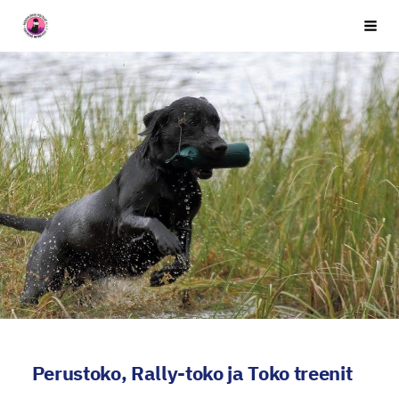
Siirry
Seuran nimi
Vali
sivun
sisältöön
Perustoko, Rally-toko ja Toko treenit