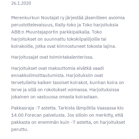
26.1.2020
Merenkurkun Noutajat ry järjestää jäsenilleen avoimia
perustottelevaisuus, Rally-toko ja Toko harjoituksia
ABB:n Muuntajaportin parkkipaikalla. Toko
harjoitukset on suunnattu tokokilpailijoille tai
koirakoille, jotka ovat kiinnostuneet tokosta lajina.
Harjoitusajat ovat toimintakalenterissa.
Harjoitukset ovat maksuttomia eivätkä vaadi
ennakkoilmoittautumista. Harjoituksiin ovat
tervetulleita kaiken tasoiset koirakot, kunhan koira on
terve ja sillä on rokotukset voimassa. Harjoituksissa
jokainen on vastuussa omasta koirastaan.
Pakkasraja -7 astetta. Tarkista lämpötila Vaasassa klo
14.00 Forecan palvelusta. Jos silloin on merkitty, että
pakkasta on enemmän kuin -7 astetta, on harjoitukset
peruttu.