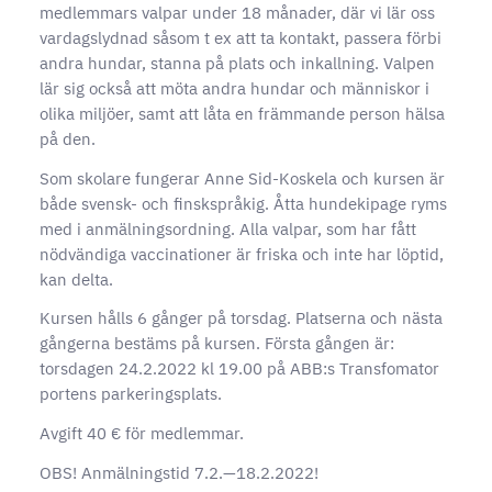
medlemmars valpar under 18 månader, där vi lär oss
vardagslydnad såsom t ex att ta kontakt, passera förbi
andra hundar, stanna på plats och inkallning. Valpen
lär sig också att möta andra hundar och människor i
olika miljöer, samt att låta en främmande person hälsa
på den.
Som skolare fungerar Anne Sid-Koskela och kursen är
både svensk- och finskspråkig. Åtta hundekipage ryms
med i anmälningsordning. Alla valpar, som har fått
nödvändiga vaccinationer är friska och inte har löptid,
kan delta.
Kursen hålls 6 gånger på torsdag. Platserna och nästa
gångerna bestäms på kursen. Första gången är:
torsdagen 24.2.2022 kl 19.00 på ABB:s Transfomator
portens parkeringsplats.
Avgift 40 € för medlemmar.
OBS! Anmälningstid 7.2.—18.2.2022!