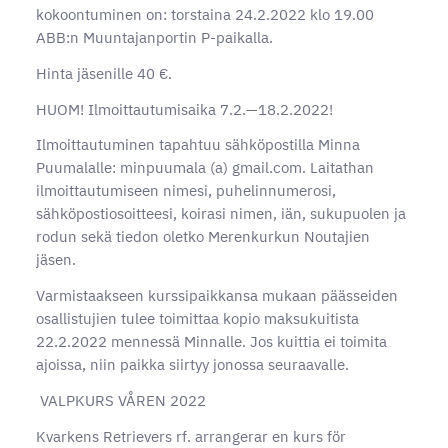
kokoontuminen on: torstaina 24.2.2022 klo 19.00
ABB:n Muuntajanportin P-paikalla.
Hinta jäsenille 40 €.
HUOM! Ilmoittautumisaika 7.2.—18.2.2022!
Ilmoittautuminen tapahtuu sähköpostilla Minna
Puumalalle: minpuumala (a) gmail.com. Laitathan
ilmoittautumiseen nimesi, puhelinnumerosi,
sähköpostiosoitteesi, koirasi nimen, iän, sukupuolen ja
rodun sekä tiedon oletko Merenkurkun Noutajien
jäsen.
Varmistaakseen kurssipaikkansa mukaan päässeiden
osallistujien tulee toimittaa kopio maksukuitista
22.2.2022 mennessä Minnalle. Jos kuittia ei toimita
ajoissa, niin paikka siirtyy jonossa seuraavalle.
VALPKURS VÅREN 2022
Kvarkens Retrievers rf. arrangerar en kurs för