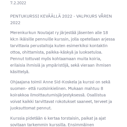
7.2.2022
PENTUKURSSI KEVÄÄLLÄ 2022 - VALPKURS VÅREN
2022
Merenkurkun Noutajat ry järjestää jäsenten alle 18
kk:n ikäisille pennuille kurssin, jolla opetellaan arjessa
tarvittavia perustaitoja kuten esimerkiksi kontaktin
ottoa, ohittamista, paikka-käskyä ja luoksetuloa.
Pennut tottuvat myös kohtaamaan muita koiria,
erilaisia ihmisiä ja ympäristöjä, sekä vieraan ihmisen
käsittelyä.
Ohjaajana toimii Anne Sid-Koskela ja kurssi on sekä
suomen- että ruotsinkielinen. Mukaan mahtuu 8
koirakkoa ilmoittautumisjärjestyksessä. Osallistua
voivat kaikki tarvittavat rokotukset saaneet, terveet ja
juoksuttomat pennut.
Kurssia pidetään 6 kertaa torstaisin, paikat ja ajat
sovitaan tarkemmin kurssilla. Ensimmäinen