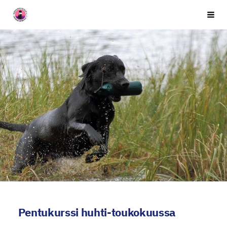
Siirry
Seuran nimi
Vali
sivun
sisältöön
Pentukurssi huhti-toukokuussa