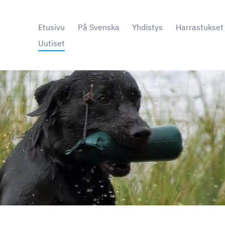
Etusivu
På Svenska
Yhdistys
Harrastukset
Uutiset