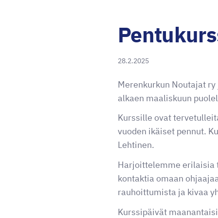
Pentukurs
28.2.2025
Merenkurkun Noutajat ry 
alkaen maaliskuun puolell
Kurssille ovat tervetulleit
vuoden ikäiset pennut. Kur
Lehtinen.
Harjoittelemme erilaisia t
kontaktia omaan ohjaajaa
rauhoittumista ja kivaa yh
Kurssipäivät maanantaisi