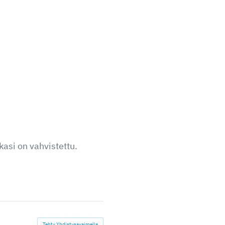
kasi on vahvistettu.
Tehty Yhdistysavaimella