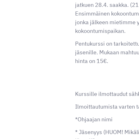
jatkuen 28.4. saakka. (21
Ensimmäinen kokoontumi
jonka jälkeen mietimme 
kokoontumispaikan.
Pentukurssi on tarkoitet
jäsenille. Mukaan mahtuu
hinta on 15€.
Kurssille ilmottaudut säh
Ilmoittautumista varten t
*Ohjaajan nimi
* Jäsenyys (HUOM! Mikäli 