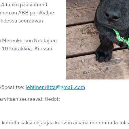
.4.tauko pääsiäinen)
nen on ABB parkkialue
yhdessä seuraavan
tu Merenkurkun Noutajien
 10 koirakkoa. Kurssin
köpostitse:
lehtinenriitta@gmail.com
arvitsen seuraavat tiedot:
koiralla kaksi ohjaajaa kurssin aikana molemmilla tulis