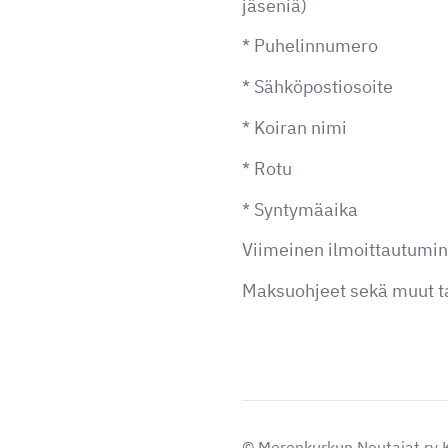
jäseniä)
* Puhelinnumero
* Sähköpostiosoite
* Koiran nimi
* Rotu
* Syntymäaika
Viimeinen ilmoittautumi
Maksuohjeet sekä muut tar
©
Merenkurkun Noutajat ry K