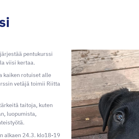
si
järjestää pentukurssi
a viisi kertaa.
a kaiken rotuiset alle
ssin vetäjä toimii Riitta
ärkeitä taitoja, kuten
n, luopumista,
teistyötä.
n alkaen 24.3. klo18-19