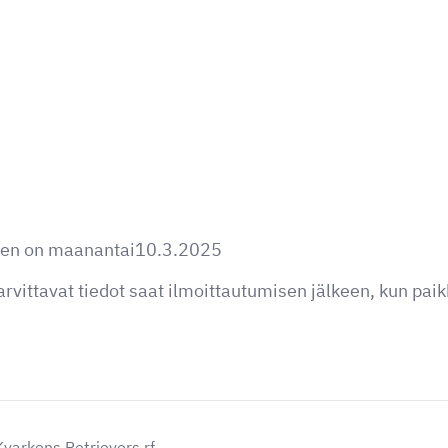
nen on maanantai10.3.2025
vittavat tiedot saat ilmoittautumisen jälkeen, kun paik
varkens Retrievers rf