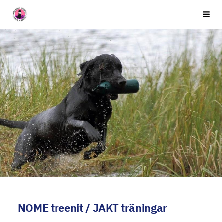
Siirry
Seuran nimi
Vali
sivun
sisältöön
NOME treenit / JAKT träningar