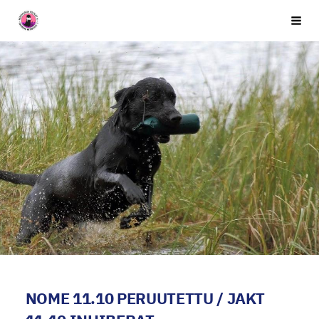
Siirry
Seuran nimi
Vali
sivun
sisältöön
NOME 11.10 PERUUTETTU / JAKT