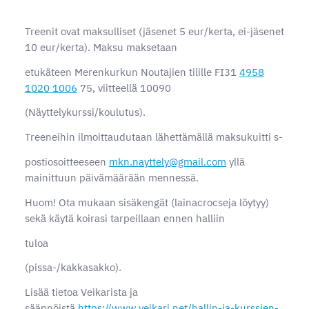
Treenit ovat maksulliset (jäsenet 5 eur/kerta, ei-jäsenet
10 eur/kerta). Maksu maksetaan
etukäteen Merenkurkun Noutajien tilille FI31
4958
1020 1006
75, viitteellä 10090
(Näyttelykurssi/koulutus).
Treeneihin ilmoittaudutaan lähettämällä maksukuitti s-
postiosoitteeseen
mkn.nayttely@gmail.com
yllä
mainittuun päivämäärään mennessä.
Huom! Ota mukaan sisäkengät (lainacrocseja löytyy)
sekä käytä koirasi tarpeillaan ennen halliin
tuloa
(pissa-/kakkasakko).
Lisää tietoa Veikarista ja
säännöistä
https://www.veikari.net/hallin-ja-kurssien-