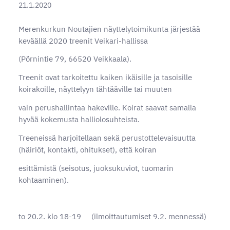
21.1.2020
Merenkurkun Noutajien näyttelytoimikunta järjestää
keväällä 2020 treenit Veikari-hallissa
(Pörnintie 79, 66520 Veikkaala).
Treenit ovat tarkoitettu kaiken ikäisille ja tasoisille
koirakoille, näyttelyyn tähtääville tai muuten
vain perushallintaa hakeville. Koirat saavat samalla
hyvää kokemusta halliolosuhteista.
Treeneissä harjoitellaan sekä perustottelevaisuutta
(häiriöt, kontakti, ohitukset), että koiran
esittämistä (seisotus, juoksukuviot, tuomarin
kohtaaminen).
to 20.2. klo 18-19​ (ilmoittautumiset 9.2. mennessä)