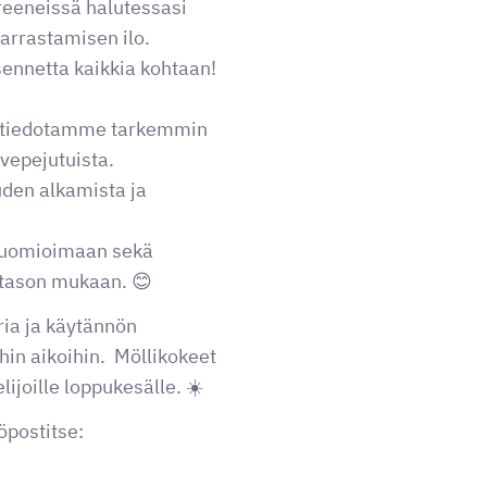
treeneissä halutessasi
arrastamisen ilo.
sennetta kaikkia kohtaan!
stä tiedotamme tarkemmin
vepejutuista.
uden alkamista ja
 huomioimaan sekä
 tason mukaan. 😊
ria ja käytännön
hin aikoihin. Möllikokeet
ijoille loppukesälle. ☀️
öpostitse: