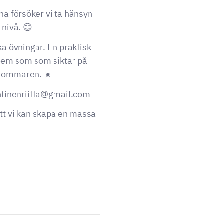
a försöker vi ta hänsyn
 nivå. 😊
ka övningar. En praktisk
r dem som som siktar på
v sommaren. ☀️
htinenriitta@gmail.com
t vi kan skapa en massa