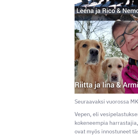
Seuraavaksi vuorossa MKN
Vepen, eli vesipelastuks
kokeneempia harrastajia,
ovat myös innostuneet täs