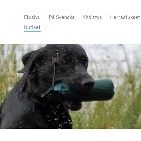
Etusivu
På Svenska
Yhdistys
Harrastukset
Uutiset