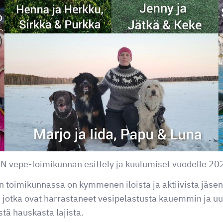
 vepe-toimikunnan esittely ja kuulumiset vuodelle 20
en toimikunnassa on kymmenen iloista ja aktiivista jäs
 jotka ovat harrastaneet vesipelastusta kauemmin ja uu
tä hauskasta lajista.