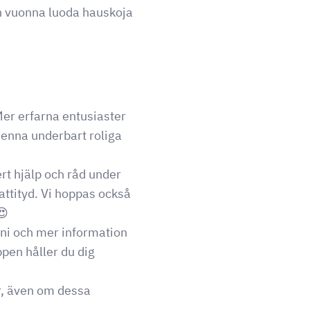
in vuonna luoda hauskoja
Mer erfarna entusiaster
enna underbart roliga
t hjälp och råd under
attityd. Vi hoppas också
😍
uni och mer information
pen håller du dig
ar, även om dessa