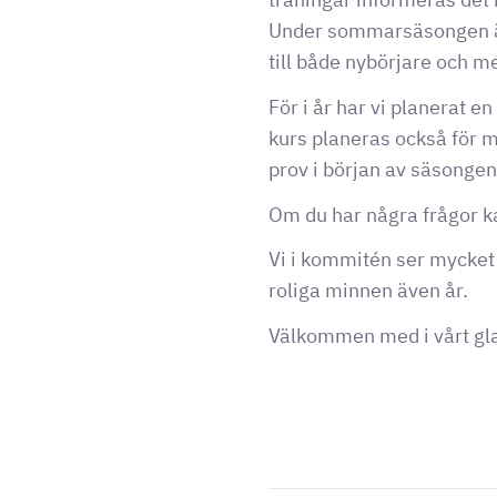
Under sommarsäsongen är 
till både nybörjare och me
För i år har vi planerat e
kurs planeras också för m
prov i början av säsongen,
Om du har några frågor k
Vi i kommitén ser mycke
roliga minnen även år.
Välkommen med i vårt gl