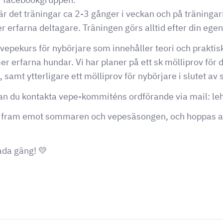
det träningar ca 2-3 gånger i veckan och på träningarn
r erfarna deltagare. Träningen görs alltid efter din egen
n vepekurs för nybörjare som innehåller teori och praktis
er erfarna hundar. Vi har planer på ett sk mölliprov fö
 samt ytterligare ett mölliprov för nybörjare i slutet a
an du kontakta vepe-kommiténs ordförande via mail: le
t fram emot sommaren och vepesäsongen, och hoppas at
ada gäng! 💛