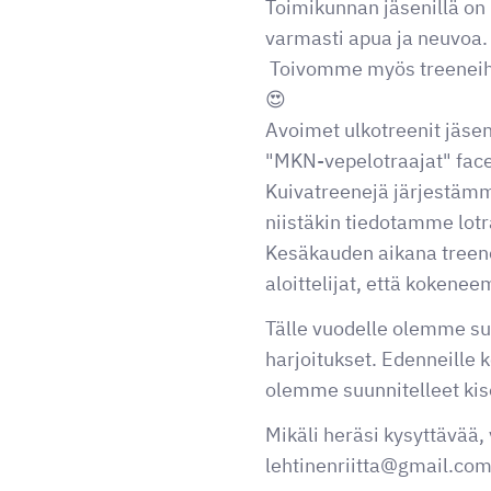
Toimikunnan jäsenillä on 
varmasti apua ja neuvoa.
Toivomme myös treeneihin 
😍
Avoimet ulkotreenit jäse
"MKN-vepelotraajat" face
Kuivatreenejä järjestämm
niistäkin tiedotamme lot
Kesäkauden aikana treene
aloittelijat, että koken
Tälle vuodelle olemme suun
harjoitukset. Edenneille 
olemme suunnitelleet kisoi
Mikäli heräsi kysyttävää,
lehtinenriitta@gmail.co