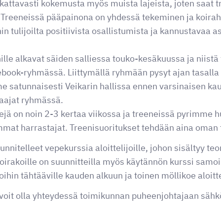
kattavasti kokemusta myös muista lajeista, joten saat 
 Treeneissä pääpainona on yhdessä tekeminen ja koirah
tulijoilta positiivista osallistumista ja kannustavaa a
nille alkavat säiden salliessa touko-kesäkuussa ja nii
book-ryhmässä. Liittymällä ryhmään pysyt ajan tasalla 
e satunnaisesti Veikarin hallissa ennen varsinaisen ka
raajat ryhmässä.
jä on noin 2-3 kertaa viikossa ja treeneissä pyrimme
eemmat harrastajat. Treenisuoritukset tehdään aina oman
nitelleet vepekurssia aloittelijoille, johon sisältyy teo
koirakoille on suunnitteilla myös käytännön kurssi samoi
hin tähtääville kauden alkuun ja toinen möllikoe aloittel
 voit olla yhteydessä toimikunnan puheenjohtajaan sähk
m