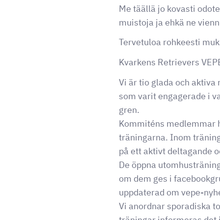
Me täällä jo kovasti odot
muistoja ja ehkä ne vienn
Tervetuloa rohkeesti muk
Kvarkens Retrievers VEP
Vi är tio glada och aktiv
som varit engagerade i v
gren.
Kommiténs medlemmar har 
träningarna. Inom träning
på ett aktivt deltagande
De öppna utomhusträninga
om dem ges i facebookgru
uppdaterad om vepe-nyh
Vi anordnar sporadiska to
träningar informeras det