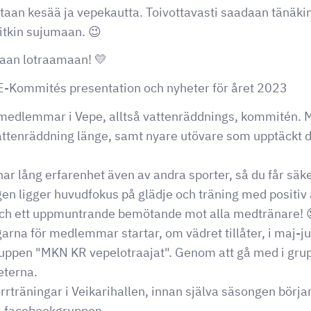
etaan kesää ja vepekautta. Toivottavasti saadaan tänäk
itkin sujumaan. 😉
aan lotraamaan! 💛
E-Kommités presentation och nyheter för året 2023
a medlemmar i Vepe, alltså vattenräddnings, kommitén. 
attenräddning länge, samt nyare utövare som upptäckt d
lång erfarenhet även av andra sporter, så du får säker
en ligger huvudfokus på glädje och träning med positiv 
 och ett uppmuntrande bemötande mot alla medtränare! 
rna för medlemmar startar, om vädret tillåter, i maj-j
ppen "MKN KR vepelotraajat". Genom att gå med i grup
eterna.
rrträningar i Veikarihallen, innan själva säsongen börj
 i facebookgruppen.