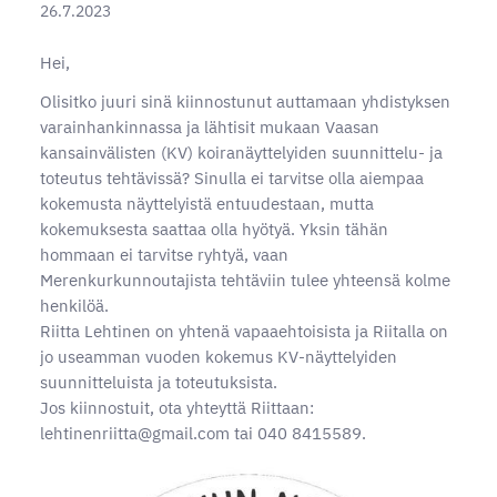
26.7.2023
Hei,
Olisitko juuri sinä kiinnostunut auttamaan yhdistyksen
varainhankinnassa ja lähtisit mukaan Vaasan
kansainvälisten (KV) koiranäyttelyiden suunnittelu- ja
toteutus tehtävissä? Sinulla ei tarvitse olla aiempaa
kokemusta näyttelyistä entuudestaan, mutta
kokemuksesta saattaa olla hyötyä. Yksin tähän
hommaan ei tarvitse ryhtyä, vaan
Merenkurkunnoutajista tehtäviin tulee yhteensä kolme
henkilöä.
Riitta Lehtinen on yhtenä vapaaehtoisista ja Riitalla on
jo useamman vuoden kokemus KV-näyttelyiden
suunnitteluista ja toteutuksista.
Jos kiinnostuit, ota yhteyttä Riittaan:
lehtinenriitta@gmail.com tai 040 8415589.