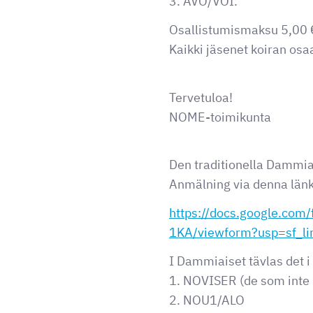
3. AVO/VOI.
Osallistumismaksu 5,00 €
Kaikki jäsenet koiran os
Tervetuloa!
NOME-toimikunta
Den traditionella Dammia
Anmälning via denna länk
https://docs.google.
1KA/viewform?usp=sf_li
I Dammiaiset tävlas det i 
1. NOVISER (de som inte 
2. NOU1/ALO