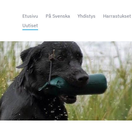
Etusivu
På Svenska
Yhdistys
Harrastukset
Uutiset