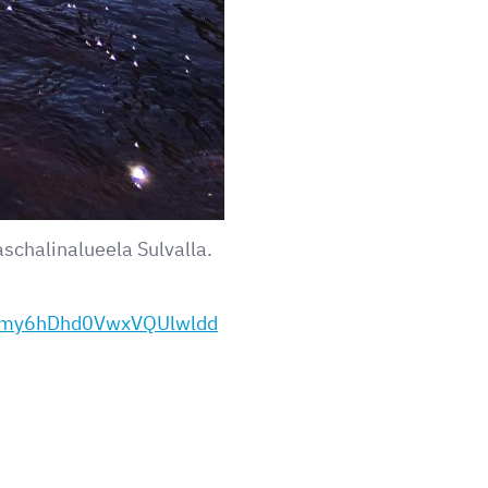
schalinalueela Sulvalla.
Zemy6hDhd0VwxVQUlwldd