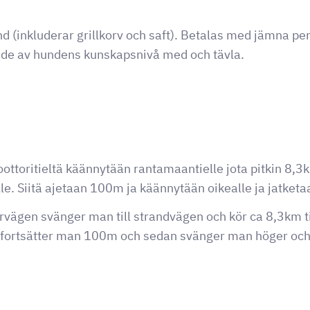
d (inkluderar grillkorv och saft). Betalas med jämna pen
e av hundens kunskapsnivå med och tävla.
ottoritieltä käännytään rantamaantielle jota pitkin 8,
e. Siitä ajetaan 100m ja käännytään oikealle ja jatketaa
vägen svänger man till strandvägen och kör ca 8,3km t
n fortsätter man 100m och sedan svänger man höger och f