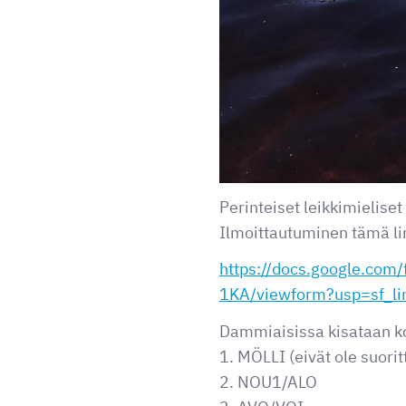
Perinteiset leikkimielise
Ilmoittautuminen tämä lin
https://docs.google.
1KA/viewform?usp=sf_li
Dammiaisissa kisataan k
1. MÖLLI (eivät ole suori
2. NOU1/ALO