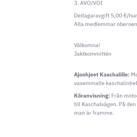
3. AVO/VOI
Deltagaravgift 5,00 €/hun
Alla medlemmar oberoend
Välkomna!
Jaktkommittén
Ajoohjeet Kaschalille:
Mo
vasemmalle kaschalintiell
Köranvisning:
Från motor
till Kaschalvägen. På de
man är framme.