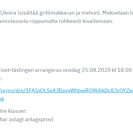
/koira (sisältää grillimakkaran ja mehun). Maksetaan t
aamistasosta riippumatta rohkeasti kisailemaan.
iset-tävlingen arrangeras onsdag 25.08.2020 kl 18.00 vi
:
com/forms/d/e/1FAIpQLSeXJBayvWhbwRQWdjkDc8JsOY
nk
tre klasser:
har avlagt anlagsprov)