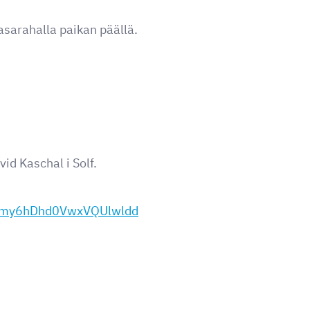
asarahalla paikan päällä.
d Kaschal i Solf.
Zemy6hDhd0VwxVQUlwldd