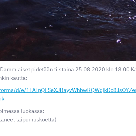
t Dammiaiset pidetään tiistaina 25.08.2020 klo 18.00 Ka
kin kautta:
com/forms/d/e/1FAIpQLSeXJBayvWhbwRQWdjkDc8JsOY
nk
olmessa luokassa:
ttaneet taipumuskoetta)