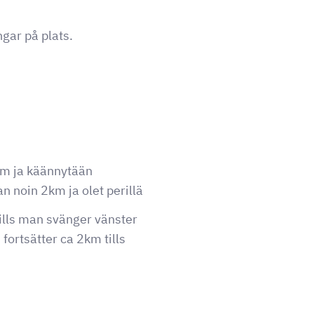
gar på plats.
3km ja käännytään
n noin 2km ja olet perillä
ills man svänger vänster
ortsätter ca 2km tills