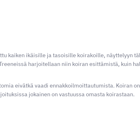
ttu kaiken ikäisille ja tasoisille koirakoille, näyttelyyn 
Treeneissä harjoitellaan niin koiran esittämistä, kuin ha
tomia eivätkä vaadi ennakkoilmoittautumista. Koiran on
joituksissa jokainen on vastuussa omasta koirastaan.