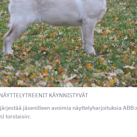
NÄYTTELYTREENIT KÄYNNISTYVÄT
ärjestää jäsenilleen avoimia näyttelyharjoituksia ABB:
) torstaisin: