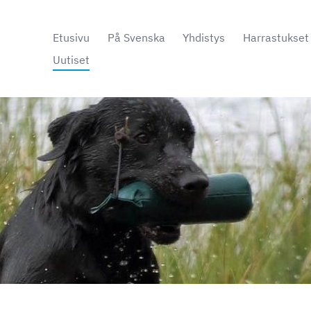
Etusivu
På Svenska
Yhdistys
Harrastukset
Uutiset