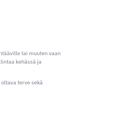
tähtääville tai muuten vaan
llintaa kehässä ja
 oltava terve sekä