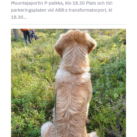
Muuntajaportin P-paikka, klo 18.30 Plats och tid:
parkeringsplaten vid ABB:s transformatorport, kl
18.30…