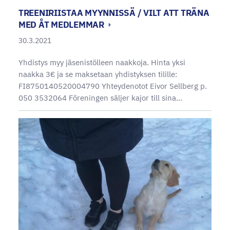
TREENIRIISTAA MYYNNISSÄ / VILT ATT TRÄNA
MED ÅT MEDLEMMAR
30.3.2021
Yhdistys myy jäsenistölleen naakkoja. Hinta yksi
naakka 3€ ja se maksetaan yhdistyksen tilille:
FI8750140520004790 Yhteydenotot Eivor Sellberg p.
050 3532064 Föreningen säljer kajor till sina…