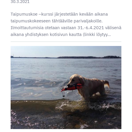
30.3.2021
Taipumuskoe –kurssi järjestetään kevään aikana
taipumuskokeeseen tähtääville parivaljakoille.
Ilmoittautumisia otetaan vastaan 31.-6.4.2021 välisenä
aikana yhdistyksen kotisivun kautta (linkki löytyy…