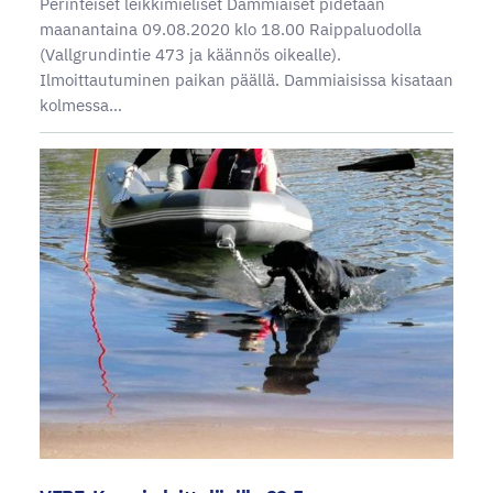
Perinteiset leikkimieliset Dammiaiset pidetään
maanantaina 09.08.2020 klo 18.00 Raippaluodolla
(Vallgrundintie 473 ja käännös oikealle).
Ilmoittautuminen paikan päällä. Dammiaisissa kisataan
kolmessa…